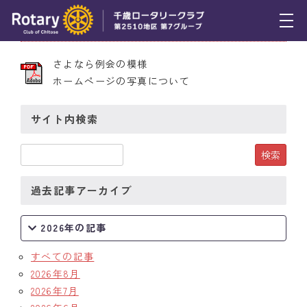
2009年7月2日 第1969号
トピックス
さよなら例会の模様
ホームページの写真について
例会報告
活動報告
サイト内検索
理事会報告
スケジュール
過去記事アーカイブ
年間プログラム
2026年の記事
木曜会
すべての記事
組織図
2026年8月
2026年7月
クラブのあゆみ