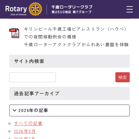
2009年7月23日 第1972号
トピックス
キリンビール千歳工場ビアレストラン〈ハウベ〉
での夜間移動例会の模様
例会報告
千歳ローターアクトクラブがふれあい農園を体験
活動報告
サイト内検索
理事会報告
スケジュール
過去記事アーカイブ
年間プログラム
木曜会
2026年の記事
組織図
すべての記事
2026年8月
クラブのあゆみ
2026年7月