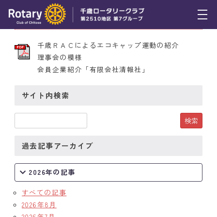
2009年10月8日 第1981号
トピックス
千歳ＲＡＣによるエコキャップ運動の紹介
理事会の模様
例会報告
会員企業紹介「有限会社清報社」
活動報告
サイト内検索
理事会報告
スケジュール
過去記事アーカイブ
年間プログラム
木曜会
2026年の記事
組織図
すべての記事
2026年8月
クラブのあゆみ
2026年7月