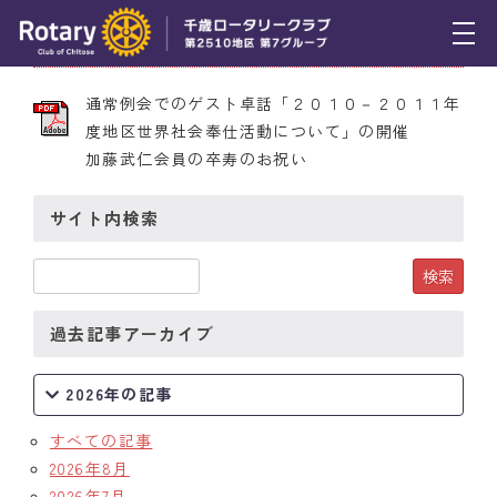
2010年8月20日 第2019号
トピックス
通常例会でのゲスト卓話「２０１０－２０１１年
度地区世界社会奉仕活動について」の開催
例会報告
加藤武仁会員の卒寿のお祝い
活動報告
サイト内検索
理事会報告
スケジュール
過去記事アーカイブ
年間プログラム
木曜会
2026年の記事
組織図
すべての記事
2026年8月
クラブのあゆみ
2026年7月