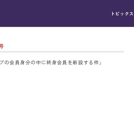
トピックス
4号
ブの会員身分の中に終身会員を新設する件」