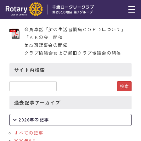
2012年6月7日 第2104号
トピックス
会員卓話「肺の生活習慣病ＣＯＰＤについて」
「ＡＢの会」開催
例会報告
第23回理事会の開催
クラブ協議会および新旧クラブ協議会の開催
活動報告
理事会報告
サイト内検索
スケジュール
年間プログラム
過去記事アーカイブ
木曜会
2026年の記事
組織図
すべての記事
クラブのあゆみ
2026年8月