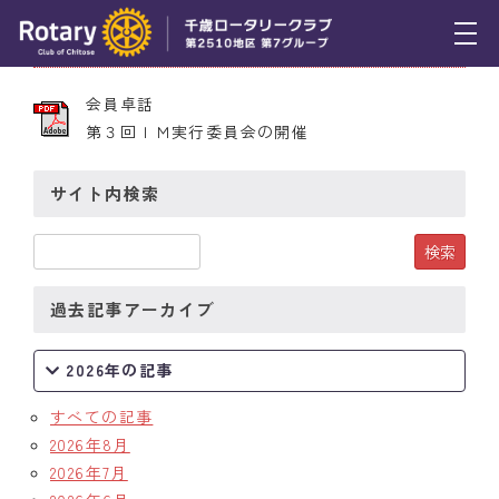
2013年2月21日 第2138号
トピックス
会員卓話
第３回ＩＭ実行委員会の開催
例会報告
活動報告
サイト内検索
理事会報告
スケジュール
過去記事アーカイブ
年間プログラム
2026年の記事
木曜会
すべての記事
組織図
2026年8月
2026年7月
クラブのあゆみ