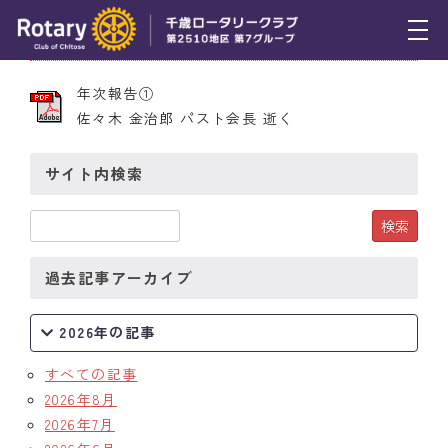
2015年6月18日 第2250号
トピックス
年次報告①
佐々木 金治郎 パスト会長 逝く
例会報告
活動報告
サイト内検索
理事会報告
スケジュール
過去記事アーカイブ
年間プログラム
2026年の記事
木曜会
すべての記事
組織図
2026年8月
2026年7月
クラブのあゆみ