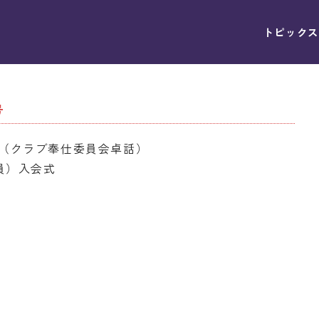
トピックス
号
（クラブ奉仕委員会卓話）
員）入会式