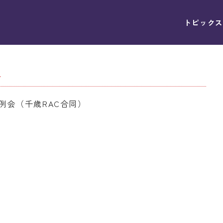
トピックス
号
例会（千歳RAC合同）