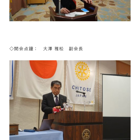
◇開会点鐘： 大澤 雅松 副会長