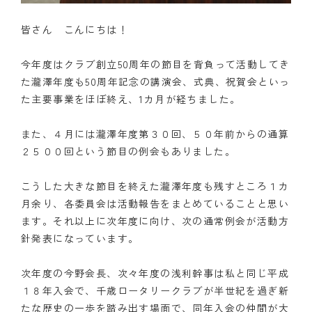
皆さん こんにちは！
今年度はクラブ創立50周年の節目を背負って活動してき
た瀧澤年度も50周年記念の講演会、式典、祝賀会といっ
た主要事業をほぼ終え、1カ月が経ちました。
また、４月には瀧澤年度第３０回、５０年前からの通算
２５００回という節目の例会もありました。
こうした大きな節目を終えた瀧澤年度も残すところ１カ
月余り、各委員会は活動報告をまとめていることと思い
ます。それ以上に次年度に向け、次の通常例会が活動方
針発表になっています。
次年度の今野会長、次々年度の浅利幹事は私と同じ平成
１８年入会で、千歳ロータリークラブが半世紀を過ぎ新
たな歴史の一歩を踏み出す場面で、同年入会の仲間が大