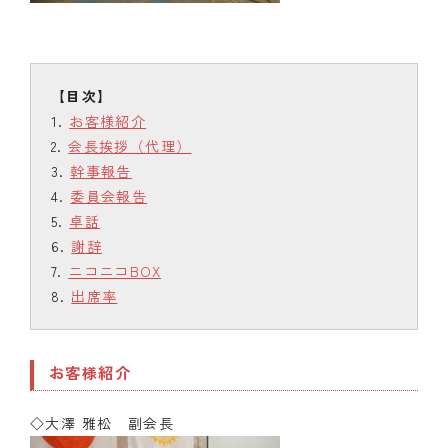
お客様紹介
会長挨拶（代理）
幹事報告
委員会報告
卓話
謝辞
ニコニコBOX
出席率
お客様紹介
◇大澤 雅松 副会長