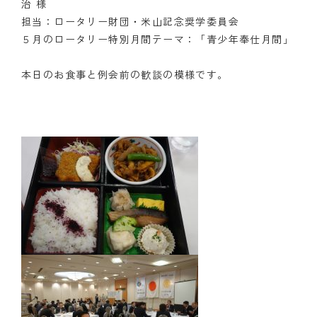
治 様
担当：ロータリー財団・米山記念奨学委員会
クラブの歴史
５月のロータリー特別月間テーマ：「青少年奉仕月間」
歴代会長・幹事
本日のお食事と例会前の歓談の模様です。
記念誌
案内
例会場・事務局の案内
リンク集
情報公開
入会のご案内