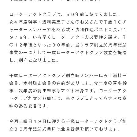
ローターアクトクラブは、５０年前に始まりました。
次々年度幹事・浅利美恵子さんのお父さんで千歳ＲＣチ
ャーターメンバーでもある故・浅利作造パスト会長が１
９７６年、いち早くローターアクトの必要性を説き、そ
の１２年後となった３０年前、当クラブ創立20周年記念
事業の一つとして千歳ローターアクトクラブ設立を提唱
し、創立となりました。
千歳ローターアクトクラブ創立時メンバーに五十嵐桂一
会員、木村聡史会員の名前があります。今年度の喜多幹
事、次年度の前田幹事もアクト出身です。ローターアク
トクラブ創立３０周年は、当クラブにとっても大きな意
味のある節目です。
今週土曜日１９日に迎える千歳ローターアクトクラブ創
立３０周年記念式典には全員登録を頂いております。