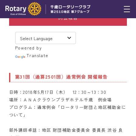
例会報告
トピックス
例会報告
Powered by
活動報告
Translate
理事会報告
第31回（通算2501回）通常例会 開催報告
スケジュール
日時：2018年5月17日（木） 12：30～13：30
年間プログラム
場所：ＡＮＡクラウンプラザホテル千歳 例会場
木曜会
プログラム：通常例会「ロータリー財団と地区補助金に
ついて」
組織図
部外講師卓話：地区 財団補助金委員会 委員長 渋谷 良
クラブのあゆみ