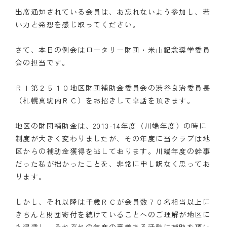
出席通知されている会員は、お忘れないよう参加し、若
い力と発想を感じ取ってください。
さて、本日の例会はロータリー財団・米山記念奨学委員
会の担当です。
ＲＩ第２５１０地区財団補助金委員会の渋谷良治委員長
（札幌真駒内ＲＣ）をお招きして卓話を頂きます。
地区の財団補助金は、2013-14年度（川端年度）の時に
制度が大きく変わりましたが、その年度に当クラブは地
区からの補助金獲得を逃しております。川端年度の幹事
だった私が拙かったことを、非常に申し訳なく思ってお
ります。
しかし、それ以降は千歳ＲＣが会員数７０名相当以上に
きちんと財団寄付を続けていることへのご理解が地区に