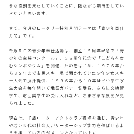
きな役割を果たしていくことに、陰ながら期待をしてい
きたいと思います。
さて、今月のロータリー特別月間テーマは「青少年奉仕
月間」です。
千歳ＲＣの青少年奉仕活動は、創立１５周年記念で「青
少年の主張コンクール」、３５周年記念で「こどもを育
むシンポジウム」を開催したのをはじめ、１９７６年か
ら８２年まで市民スキー場で開かれていた少年少女スキ
ー大会で豚汁提供、１９９６年から１０年ほど小学生写
生大会を毎年開いて地区ガバナー賞受賞、さらに交換留
学生、財団奨学生の受け入れなど、さまざまな展開が見
られました。
現在は、千歳ローターアクトクラブ提唱を通じ、青少年
や若い世代の社会人がリーダーシップ能力を伸ばせるよ
う支援しているのがメーンとなっています。