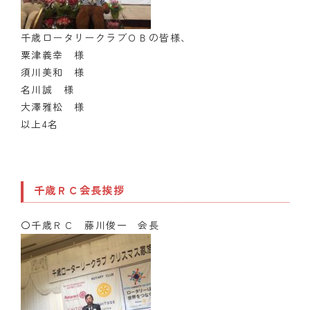
千歳ロータリークラブＯＢの皆様、
粟津義幸 様
須川美和 様
名川誠 様
大澤雅松 様
以上4名
千歳ＲＣ会長挨拶
〇千歳ＲＣ 藤川俊一 会長