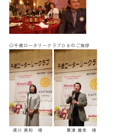
〇千歳ロータリークラブＯＢのご挨拶
須川 美和 様 粟津 義幸 様