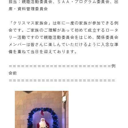
担当：親睦活動委員会、ＳＡＡ・プログラム委員会、出
席・資料管理委員会
クラブの歴史
「クリスマス家族会」は年に一度の家族が参加できる例
歴代会長・幹事
会です。ご家族のご理解があって初めて成立するロータ
記念誌
リー活動ですので親睦活動委員会をはじめ、関係委員会
メンバーは皆さんに楽しんでいただけるように入念な準
案内
備を重ねて当日を迎えております。
例会場・事務局の案内
=========================例
会前
リンク集
==========================
情報公開
入会のご案内