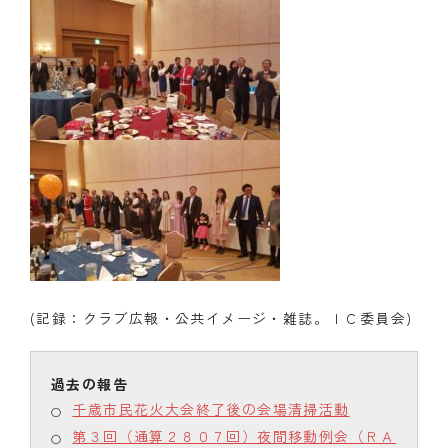
(記録：クラブ広報・公共イメージ・雑誌。ＩＣ委員会)
千歳市民花火大会終了後の会場清掃活動
第３回（通算２８０７回）夜間移動例会（ＲＡ