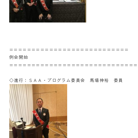
===========================
例会開始
=============================
◇進行：ＳＡＡ・プログラム委員会 馬場伸裕 委員