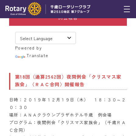
例会報告
トピックス
例会報告
Powered by
活動報告
Translate
理事会報告
第18回（通算2562回）夜間例会「クリスマス家
スケジュール
族会」〈ＲＡＣ合同〉開催報告
年間プログラム
日時：２０１９年１２月１９日（木） １８：３０～２
木曜会
０：３０
場所：ＡＮＡクラウンプラザホテル千歳 例会場
組織図
プログラム：夜間例会「クリスマス家族会」（千歳ＲＡ
Ｃ合同）
クラブのあゆみ