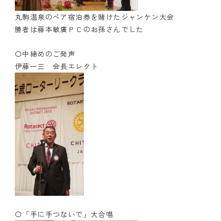
丸駒温泉のペア宿泊券を賭けたジャンケン大会
勝者は藤本敏廣ＰＣのお孫さんでした
〇中締めのご発声
伊藤一三 会長エレクト
〇「手に手つないで」大合唱