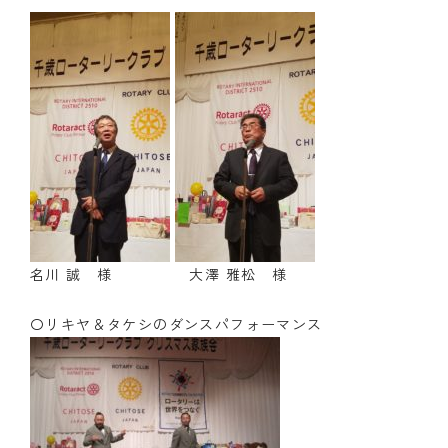
名川 誠 様 大澤 雅松 様
〇リキヤ＆タケシのダンスパフォーマンス