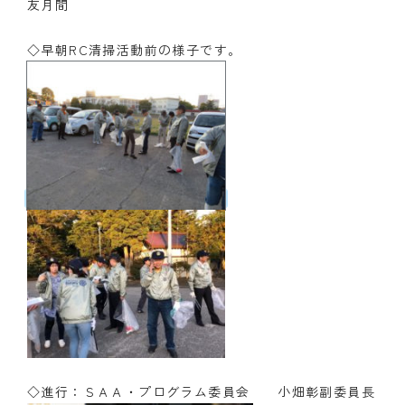
友月間
クラブの歴史
◇早朝RC清掃活動前の様子です。
歴代会長・幹事
記念誌
案内
例会場・事務局の案内
リンク集
情報公開
入会のご案内
◇進行：ＳＡＡ・プログラム委員会 小畑彰副委員長