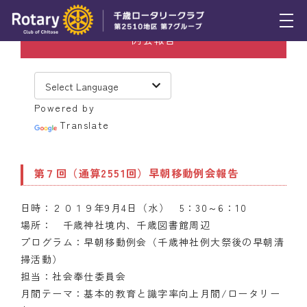
例会報告
トピックス
例会報告
Powered by
活動報告
Translate
理事会報告
第７回（通算2551回）早朝移動例会報告
スケジュール
日時：２０１９年9月4日（水） 5：30～6：10
年間プログラム
場所： 千歳神社境内、千歳図書館周辺
木曜会
プログラム：早朝移動例会（千歳神社例大祭後の早朝清
掃活動）
組織図
担当：社会奉仕委員会
月間テーマ：基本的教育と識字率向上月間/ロータリー
クラブのあゆみ