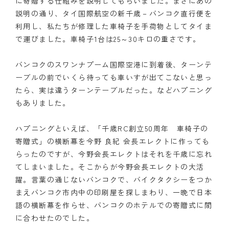
に寄贈する仕組みを説明してもらいました。まさにあの
説明の通り、タイ国際航空の新千歳－バンコク直行便を
利用し、私たちが修理した車椅子を手荷物としてタイま
で運びました。車椅子1台は25～30キロの重さです。
バンコクのスワンナプーム国際空港に到着後、ターンテ
ーブルの前でいくら待っても車いすが出てこないと思っ
たら、実は違うターンテーブルだった。などハプニング
もありました。
ハプニングといえば、「千歳RC創立50周年 車椅子の
寄贈式」の横断幕を今野 良紀 会長エレクトに作っても
らったのですが、今野会長エレクトはそれを千歳に忘れ
てしまいました。そこからが今野会長エレクトの大活
躍。言葉の通じないバンコクで、バイクタクシーをつか
まえバンコク市内中の印刷屋を探しまわり、一晩で日本
語の横断幕を作らせ、バンコクのホテルでの寄贈式に間
に合わせたのでした。