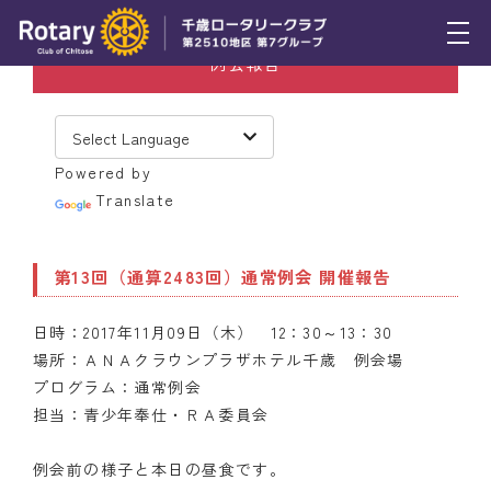
例会報告
トピックス
例会報告
Powered by
活動報告
Translate
理事会報告
第13回（通算2483回）通常例会 開催報告
スケジュール
日時：2017年11月09日（木） 12：30～13：30
年間プログラム
場所：ＡＮＡクラウンプラザホテル千歳 例会場
木曜会
プログラム：通常例会
担当：青少年奉仕・ＲＡ委員会
組織図
例会前の様子と本日の昼食です。
クラブのあゆみ