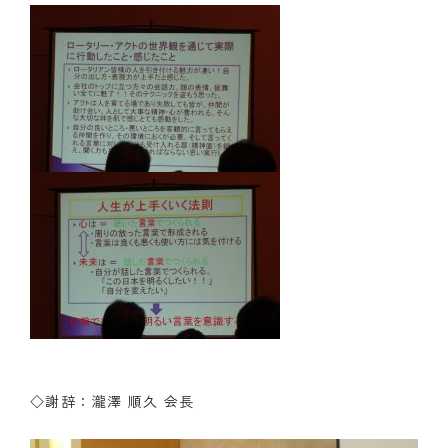
◇謝辞：瀧澤 順久 会長