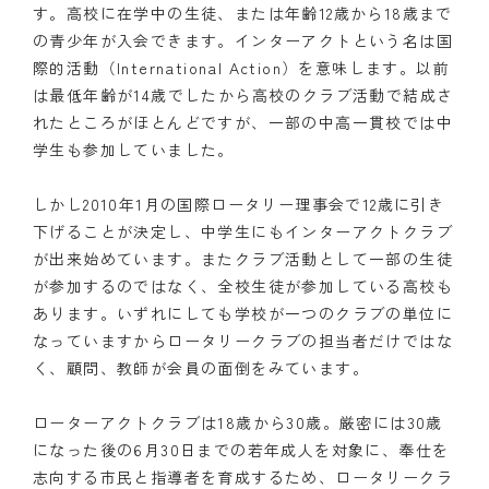
す。高校に在学中の生徒、または年齢12歳から18歳まで
の青少年が入会できます。インターアクトという名は国
際的活動（International Action）を意味します。以前
は最低年齢が14歳でしたから高校のクラブ活動で結成さ
れたところがほとんどですが、一部の中高一貫校では中
学生も参加していました。
しかし2010年1月の国際ロータリー理事会で12歳に引き
下げることが決定し、中学生にもインターアクトクラブ
が出来始めています。またクラブ活動として一部の生徒
が参加するのではなく、全校生徒が参加している高校も
あります。いずれにしても学校が一つのクラブの単位に
なっていますからロータリークラブの担当者だけではな
く、顧問、教師が会員の面倒をみています。
ローターアクトクラブは18歳から30歳。厳密には30歳
になった後の6月30日までの若年成人を対象に、奉仕を
志向する市民と指導者を育成するため、ロータリークラ