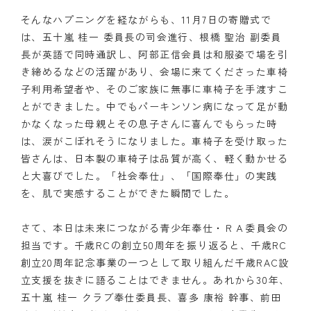
そんなハプニングを経ながらも、11月7日の寄贈式で
は、五十嵐 桂一 委員長の司会進行、根橋 聖治 副委員
長が英語で同時通訳し、阿部正信会員は和服姿で場を引
き締めるなどの活躍があり、会場に来てくださった車椅
子利用希望者や、そのご家族に無事に車椅子を手渡すこ
とができました。中でもパーキンソン病になって足が動
かなくなった母親とその息子さんに喜んでもらった時
は、涙がこぼれそうになりました。車椅子を受け取った
皆さんは、日本製の車椅子は品質が高く、軽く動かせる
と大喜びでした。「社会奉仕」、「国際奉仕」の実践
を、肌で実感することができた瞬間でした。
さて、本日は未来につながる青少年奉仕・ＲＡ委員会の
担当です。千歳RCの創立50周年を振り返ると、千歳RC
創立20周年記念事業の一つとして取り組んだ千歳RAC設
立支援を抜きに語ることはできません。あれから30年、
五十嵐 桂一 クラブ奉仕委員長、喜多 康裕 幹事、前田