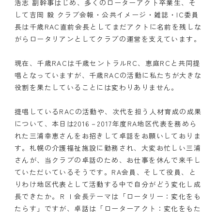
浩志 副幹事はじめ、多くのローターアクト卒業生、そ
して吉岡 毅 クラブ会報・公共イメージ・雑誌・IC委員
長は千歳RAC直前会長としてまだアクトに名前を残しな
がらロータリアンとしてクラブの運営を支えています。
現在、千歳RACは千歳セントラルRC、恵庭RCと共同提
唱となっていますが、千歳RACの活動に私たちが大きな
役割を果たしていることには変わりありません。
提唱しているRACの活動や、次代を担う人材育成の成果
について、本日は2016－2017年度RA地区代表を務めら
れた三浦幸恵さんをお招きして卓話をお願いしておりま
す。札幌の介護福祉施設に勤務され、大変お忙しい三浦
さんが、当クラブの卓話のため、お仕事を休んで来千し
ていただいているそうです。RA会員、そして役員、と
りわけ地区代表として活動する中で自分がどう変化し成
長できたか。ＲＩ会長テーマは「ロータリー：変化をも
たらす」ですが、卓話は「ローターアクト：変化をもた