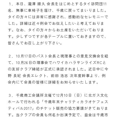
１．本日、瀧澤 順久 会長をはじめとするタイ訪問団11
名、無事に車椅子を届け、千歳に戻ってまいりました。
タイの方々には非常に感謝され、感動的なセレモニーで
した。詳細は近々例会でお伝えしたいと考えておりま
す。なお、タイの方々からお土産をいただいておりま
す。少しずつですが各テーブルに置いておきますので、
皆さんでお召し上がり下さい。
２．10月17日のパスト会長と現理事との意見交換会を経
て、10月26日の理事会でハワイカハラサンライズRCと
の友好クラブ締結が正式に承認されました。近日中に今
野 良紀 会長エレクト、前田 浩志 次年度幹事より、例
会内にて会員の皆様に詳細をお知らせいたします。
３．千歳商工会議所主催で12月10日（日）に北ガス文化
ホールで行われる「千歳年末チャリティカラオケフェス
ティバル2017」のチケット販売の協力要請がきておりま
す。当クラブの会員も何名か出演予定で、益金は千歳市