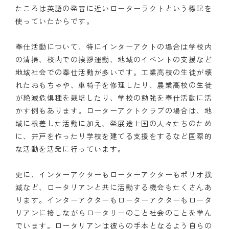
たころは英語の発音に近いローターラクトという標記を
使っていたからです。
奉仕活動について、特にインターアクトの場合は学校内
の清掃、校内での挨拶運動、地域のイベントの支援など
地域社会での奉仕活動が多いです。工業高校の生徒が壊
れたおもちゃや、車椅子を修理したり、農業高校の生徒
が絶滅危惧種を栽培したり、学校の勉強を奉仕活動に活
かす例もあります。ローターアクトクラブの場合は、地
域に根差した活動に加え、発展途上国の人々たちのため
に、井戸を作ったり学校を建てる支援をするなど国際的
な活動を活発に行っています。
更に、インターアクターもローターアクターもポリオ撲
滅など、ロータリアンと共に活動する機会もたくさんあ
ります。インターアクターもローターアクターもロータ
リアンに接しながらロータリーのこと社会のことを学ん
でいます。ロータリアンは彼らの手本となるよう自らの