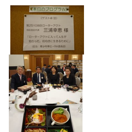
クラブの歴史
歴代会長・幹事
記念誌
案内
例会場・事務局の案内
リンク集
情報公開
入会のご案内