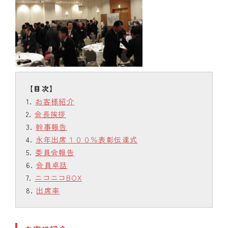
お客様紹介
会長挨拶
幹事報告
永年出席１００％表彰伝達式
委員会報告
会員卓話
ニコニコBOX
出席率