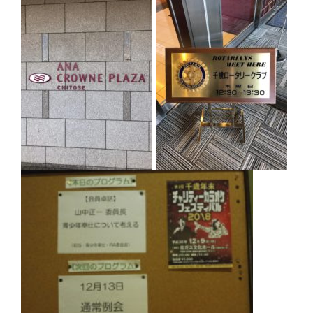
クラブの歴史
歴代会長・幹事
記念誌
案内
例会場・事務局の案内
リンク集
情報公開
入会のご案内