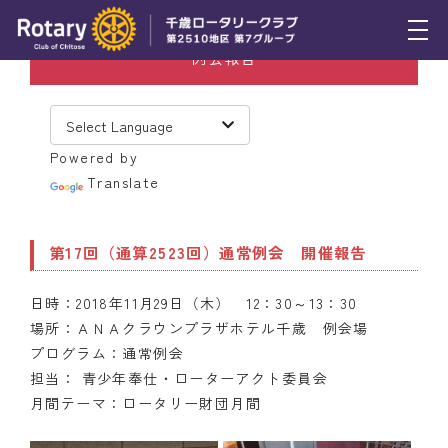
例会報告
トピックス
例会報告
Powered by
活動報告
Translate
理事会報告
第17回（通算2523回）通常例会 開催報告
スケジュール
日時：2018年11月29日（木） 12：30～13：30
年間プログラム
場所：ＡＮＡクラウンプラザホテル千歳 例会場
木曜会
プログラム：通常例会
担当： 青少年奉仕・ローターアクト委員会
組織図
月間テーマ：ロータリー財団月間
クラブのあゆみ