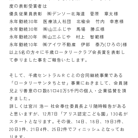
度の表彰受賞者は
優良従業員表彰 ㈱デンソー北海道 菅原 章太様
永年勤続30年 医療法人社団 北楡会 竹内 幸恵様
永年勤続30年 ㈱山三ふじや 馬場 勝広様
永年勤続20年 ㈱山三ふじや 村上 智範様
永年勤続10年 ㈱アイワ不動産 伊部 泰乃(ひろの)様
以上5名の方々に千歳ロータリークラブ会長賞を表彰し
て参りました事をご報告いたします。
そして、千歳セントラルＲＣとの合同継続事業である
「ロータリーサンタちとせ」事業におきまして、会員諸
兄より善意の口数81口40万5千円の個人・企業協賛を頂
きました。
詳しくは宮川 浩一 社会奉仕委員長より随時報告がある
と思いますが、12月7日「アリス認定こども園」130名が
スタートとなります。その後、14日、18日、19日3件、
20日3件、21日4件、25日2件でフィニッシュとなってお
ります。