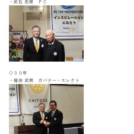
・武石 忠俊 ＰＣ
◇３０年
・福田 武男 ガバナー・エレクト