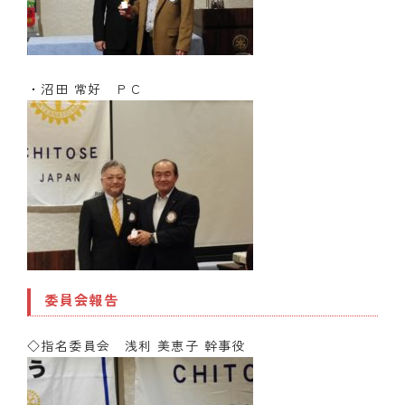
・沼田 常好 ＰＣ
委員会報告
◇指名委員会 浅利 美恵子 幹事役