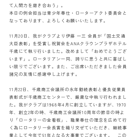
て人間力を磨き合おう」。
本日の例会担当は青少年奉仕・ローターアクト委員会と
なっております、よろしくお願いいたします。
11月20日、我がクラブより伊藤 一三 会員が「国土交通
大臣表彰」を受賞し祝賀会をANAクラウンプラザホテル
千歳にて執り行いました。改めまして「おめでとうござ
います」。ロータリアン一同、誇りに思うと共に喜ばし
い限りでございます。また、ご出席いただきました会員
諸兄の友情に感謝申し上げます。
11月22日、千歳商工会議所の永年勤続表彰と優良従業員
表彰式が千歳商工センターで、厳粛な中執り行われまし
た。我がクラブは1968年4月に創立していますが、1970
年、創立2年の時、千歳商工会議所10周年の節目の時よ
り「ロータリーの金看板」、職業奉仕の理念を広めて行
く為にロータリー会長賞を織り交ぜていただき、継続事
業として今年で51年となる大事業でございます。 この