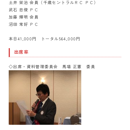
土井 栄治 会員（千歳セントラルＲＣ ＰＣ）
武石 忠俊 ＰＣ
加藤 輝明 会員
沼田 常好 ＰＣ
本日41,000円 トータル564,000円
出席率
◇出席・資料管理委員会 馬場 正憲 委員