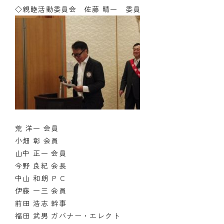
◇親睦活動委員会 佐藤 晴一 委員
荒 洋一 会員
小畑 彰 会員
山中 正一 会員
今野 良紀 会長
中山 和朗 ＰＣ
伊藤 一三 会員
前田 浩志 幹事
福田 武男 ガバナー・エレクト