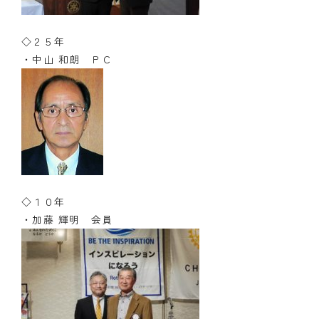
◇２５年
・中山 和朗 ＰＣ
◇１０年
・加藤 輝明 会員