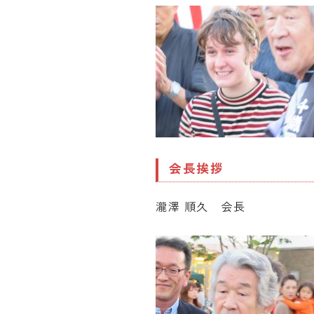
会長挨拶
瀧澤 順久 会長