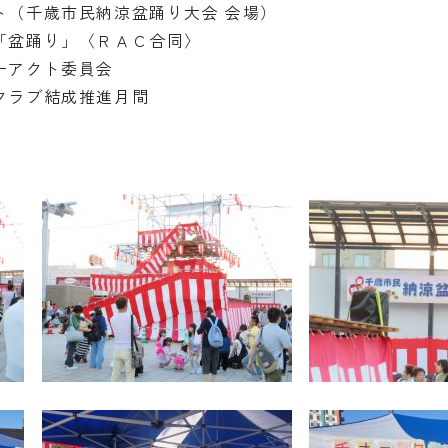
ト（千歳市民納涼盆踊り大会 会場）
「盆踊り」〈ＲＡＣ合同〉
ーアクト委員会
クラブ結成推進月間