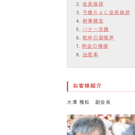
会長挨拶
千歳ＲＡＣ会長挨拶
幹事報告
バナー交換
乾杯の御発声
例会の模様
出席率
お客様紹介
大澤 雅松 副会長