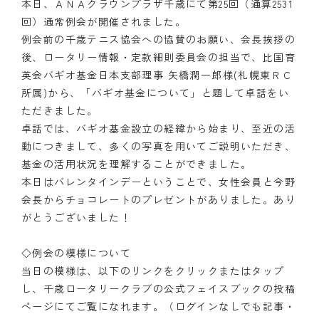
本日、ＡＮＡクラウンプラザ千歳にて第25回（通算2531
回）通常例会が開催されました。
クラブの歴史
例会前の千歳テニス協会への協賛のお願い、会長挨拶の
後、ロータリー情報・定款細則委員会の担当で、比国育
歴代会長・幹事
英会バギオ基金日本支部理事 矢橋潤一郎様(札幌東ＲＣ
記念誌
所属)から、「バギオ基金について」と題して卓話をい
ただきました。
案内
卓話では、バギオ基金設立の経緯から始まり、至近の活
動につきまして、多くの写真を用いてご説明いただき、
例会場・事務局の案内
基金の活用状況を理解することができました。
本日はバレンタインデーということで、女性会員と今野
リンク集
会長からチョコレートのプレゼントがありました。あり
がとうございました！
情報公開
入会のご案内
◇例会の模様について
当日の模様は、以下のリンクをクリックまたはタップ
し、千歳ロータリークラブの公式フェイスブックの投稿
ページにてご覧になれます。（ログインなしでも記事・