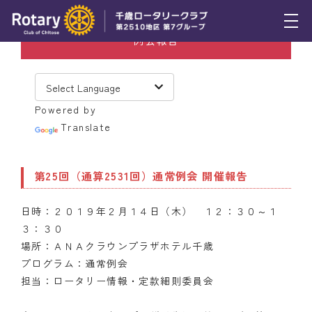
例会報告
トピックス
例会報告
Powered by
活動報告
Translate
理事会報告
第25回（通算2531回）通常例会 開催報告
スケジュール
日時：２０１９年２月１４日（木） １２：３０～１
年間プログラム
３：３０
木曜会
場所：ＡＮＡクラウンプラザホテル千歳
プログラム：通常例会
組織図
担当：ロータリー情報・定款細則委員会
クラブのあゆみ