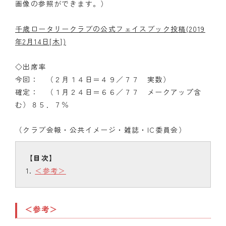
画像の参照ができます。）
千歳ロータリークラブの公式フェイスブック投稿(2019
年2月14日[木])
◇出席率
今回： （２月１４日＝４９／７７ 実数）
確定： （１月２４日＝６６／７７ メークアップ含
む）８５．７％
（クラブ会報・公共イメージ・雑誌・IC委員会）
＜参考＞
＜参考＞