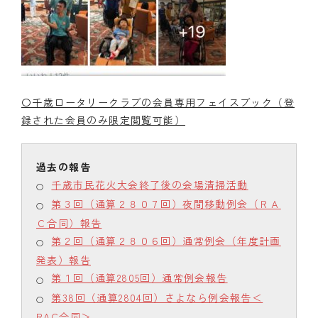
〇千歳ロータリークラブの会員専用フェイスブック（登
録された会員のみ限定閲覧可能）
千歳市民花火大会終了後の会場清掃活動
第３回（通算２８０７回）夜間移動例会（ＲＡ
Ｃ合同）報告
第２回（通算２８０６回）通常例会（年度計画
発表）報告
第１回（通算2805回）通常例会報告
第38回（通算2804回）さよなら例会報告＜
RAC合同＞