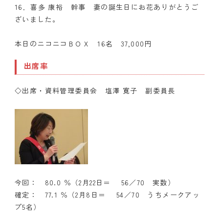
16．喜多 康裕 幹事 妻の誕生日にお花ありがとうご
ざいました。
本日のニコニコＢＯＸ 16名 37,000円
出席率
◇出席・資料管理委員会 塩澤 寛子 副委員長
今回： 80.0 ％（2月22日＝ 56／70 実数）
確定： 77.1 ％（2月8日＝ 54／70 うちメークアッ
プ5名）