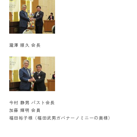
瀧澤 順久 会長
今村 静男 パスト会長
加藤 輝明 会員
福田裕子様（福田武男ガバナーノミニーの奥様）