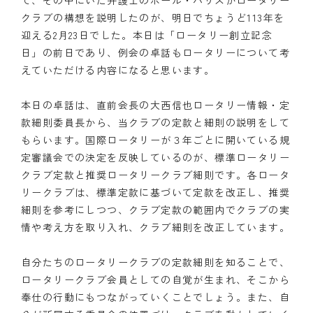
て、その中にいた弁護士のポール・ハリスがロータリー
クラブの構想を説明したのが、明日でちょうど113年を
迎える2月23日でした。本日は「ロータリー創立記念
日」の前日であり、例会の卓話もロータリーについて考
えていただける内容になると思います。
本日の卓話は、直前会長の大西信也ロータリー情報・定
款細則委員長から、当クラブの定款と細則の説明をして
もらいます。国際ロータリーが３年ごとに開いている規
定審議会での決定を反映しているのが、標準ロータリー
クラブ定款と推奨ロータリークラブ細則です。各ロータ
リークラブは、標準定款に基づいて定款を改正し、推奨
細則を参考にしつつ、クラブ定款の範囲内でクラブの実
情や考え方を取り入れ、クラブ細則を改正しています。
自分たちのロータリークラブの定款細則を知ることで、
ロータリークラブ会員としての自覚が生まれ、そこから
奉仕の行動にもつながっていくことでしょう。また、自