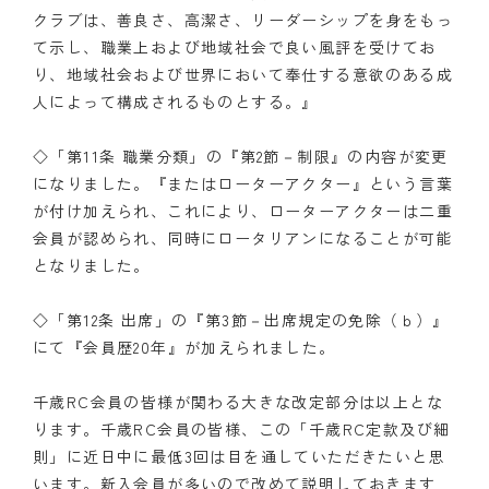
クラブは、善良さ、高潔さ、リーダーシップを身をもっ
て示し、職業上および地域社会で良い風評を受けてお
り、地域社会および世界において奉仕する意欲のある成
人によって構成されるものとする。』
◇「第11条 職業分類」の『第2節－制限』の内容が変更
になりました。『またはローターアクター』という言葉
が付け加えられ、これにより、ローターアクターは二重
会員が認められ、同時にロータリアンになることが可能
となりました。
◇「第12条 出席」の『第3節－出席規定の免除（ｂ）』
にて『会員歴20年』が加えられました。
千歳RC会員の皆様が関わる大きな改定部分は以上とな
ります。千歳RC会員の皆様、この「千歳RC定款及び細
則」に近日中に最低3回は目を通していただきたいと思
います。新入会員が多いので改めて説明しておきます