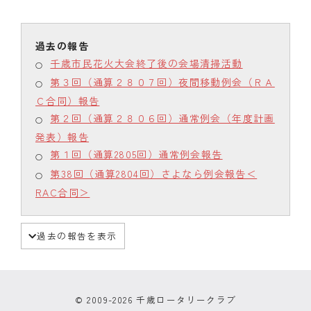
千歳市民花火大会終了後の会場清掃活動
第３回（通算２８０７回）夜間移動例会（ＲＡ
Ｃ合同）報告
第２回（通算２８０６回）通常例会（年度計画
発表）報告
第１回（通算2805回）通常例会報告
第38回（通算2804回）さよなら例会報告＜
RAC合同＞
過去の報告を表示
© 2009-2026 千歳ロータリークラブ