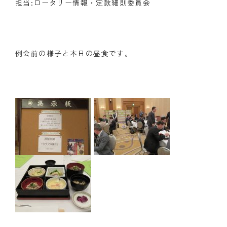
担当:ロータリー情報・定款細則委員会
クラブの歴史
歴代会長・幹事
例会前の様子と本日の昼食です。
記念誌
案内
例会場・事務局の案内
リンク集
情報公開
入会のご案内