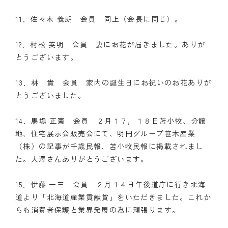
11．佐々木 義朗 会員 同上（会長に同じ）。
12．村松 英明 会員 妻にお花が届きました。ありが
とうございます。
13．林 貴 会員 家内の誕生日にお祝いのお花ありが
とうございました。
14．馬場 正憲 会員 ２月１７，１８日苫小牧、分譲
地、住宅展示会販売会にて、明円グループ笹木産業
（株）の記事が千歳民報、苫小牧民報に掲載されまし
た。大澤さんありがとうございます。
15．伊藤 一三 会員 ２月１４日午後道庁に行き北海
道より「北海道産業貢献賞」をいただきました。これか
らも消費者保護と業界発展の為に頑張ります。