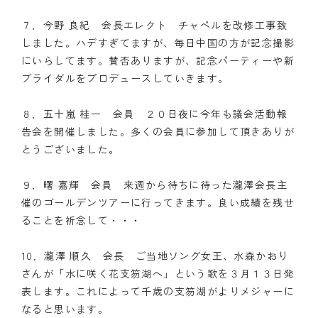
７．今野 良紀 会長エレクト チャペルを改修工事致
しました。ハデすぎてますが、毎日中国の方が記念撮影
にいらしてます。賛否ありますが、記念パーティーや新
ブライダルをプロデュースしていきます。
８．五十嵐 桂一 会員 ２０日夜に今年も議会活動報
告会を開催しました。多くの会員に参加して頂きありが
とうございました。
９．曙 嘉輝 会員 来週から待ちに待った瀧澤会長主
催のゴールデンツアーに行ってきます。良い成績を残せ
ることを祈念して・・・
10．瀧澤 順久 会長 ご当地ソング女王、水森かおり
さんが「水に咲く花支笏湖へ」という歌を３月１３日発
表します。これによって千歳の支笏湖がよりメジャーに
なると思います。