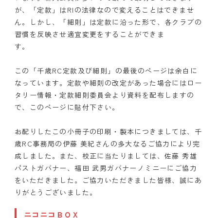
が、「定款」はRIの法律なので変えることはできませ
ん。しかし、「細則」は定款に沿った形で、各クラブの
習慣を反映させ適宜変更をすることができま
す。
この「千歳RC定款及び細則」の最後のページは余白に
なっています。定款や細則の改定があった場合にはロー
タリー情報・定款細則委員会より資料を配布しますの
で、このページに貼付下さい。
お配りしたこの小冊子の印刷・製本につきましては、千
歳RC事務局の伊藤 美紀さんの多大なるご協力により完
成しました。また、校正に当たりましては、佐藤 秀雄
パストガバナー、福田 武男ガバナーノミニーにご協力
をいただきました。ご協力いただきました皆様、誠にあ
りがとうございました。
ニコニコＢＯＸ