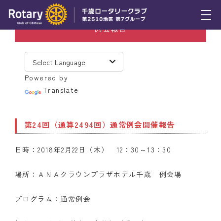
例会報告
トピックス
例会報告
Powered by
活動報告
Translate
理事会報告
第24回（通算2494回）通常例会開催報告
スケジュール
日時：2018年2月22日（木） 12：30～13：30
年間プログラム
木曜会
場所：ＡＮＡクラウンプラザホテル千歳 例会場
組織図
プログラム：通常例会
クラブのあゆみ