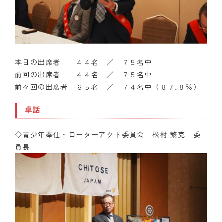
本日の出席者 ４４名 ／ ７５名中
前回の出席者 ４４名 ／ ７５名中
前々回の出席者 ６５名 ／ ７４名中（８７.８％）
卓話
◇青少年奉仕・ローターアクト委員会 松村 繁克 委
員長