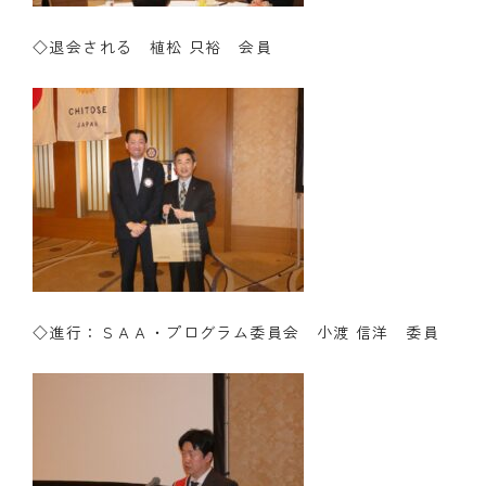
◇退会される 植松 只裕 会員
◇進行：ＳＡＡ・プログラム委員会 小渡 信洋 委員