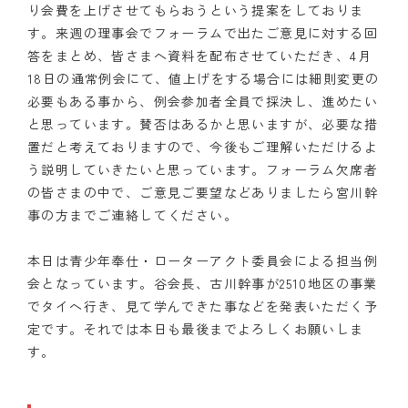
り会費を上げさせてもらおうという提案をしておりま
す。来週の理事会でフォーラムで出たご意見に対する回
答をまとめ、皆さまへ資料を配布させていただき、4月
18日の通常例会にて、値上げをする場合には細則変更の
必要もある事から、例会参加者全員で採決し、進めたい
と思っています。賛否はあるかと思いますが、必要な措
置だと考えておりますので、今後もご理解いただけるよ
う説明していきたいと思っています。フォーラム欠席者
の皆さまの中で、ご意見ご要望などありましたら宮川幹
事の方までご連絡してください。
本日は青少年奉仕・ローターアクト委員会による担当例
会となっています。谷会長、古川幹事が2510地区の事業
でタイへ行き、見て学んできた事などを発表いただく予
定です。それでは本日も最後までよろしくお願いしま
す。