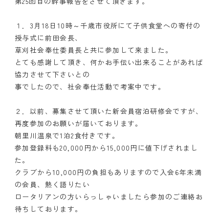
第25回目の幹事報告をさせて頂きます。
１．3月18日10時～千歳市役所にて子供食堂への寄付の
授与式に前田会長、
草刈社会奉仕委員長と共に参加して来ました。
とても感謝して頂き、何かお手伝い出来ることがあれば
協力させて下さいとの
事でしたので、社会奉仕活動で考案中です。
２．以前、募集させて頂いた新会員宿泊研修会ですが、
再度参加のお願いが届いております。
朝里川温泉で1泊2食付きです。
参加登録料も20,000円から15,000円に値下げされまし
た。
クラブから10,000円の負担もありますので入会6年未満
の会員、熱く語りたい
ロータリアンの方いらっしゃいましたら参加のご連絡お
待ちしております。