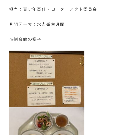
担当：青少年奉仕・ローターアクト委員会
クラブの歴史
月間テーマ：水と衛生月間
歴代会長・幹事
記念誌
※例会前の様子
案内
例会場・事務局の案内
リンク集
情報公開
入会のご案内