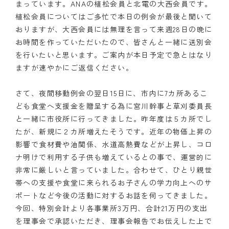
まっています。ANAの植松会員と北電の大西会員です。
植松会員についてはご多忙で本日の例会が最後と聞いて
おりますが、大西会員には無理を言って来週28日の晩に
お時間を作っていただいたので、皆さんと一緒に送別会
を行いたいと思います。ご案内が本日予定で急とはなり
ますが速やかにご返信ください。
さて、夜間移動例会の翌日15日に、市内に7カ所あるこ
ども食堂へ支援金を贈呈する為に宮川幹事と草刈委員長
と一緒に市役所に行ってきました。昨年度は５カ所でし
たが、新規に２カ所増えたそうです。近年の物価上昇の
影響で食材費や油関係、水道高熱費などが上昇し、コロ
ナ明けで利用する子供も増えているとの事で、運営的に
非常に厳しいと言っていました。合わせて、ひとり親世
帯への支援や食堂に来られるお子さんの学力向上へのサ
ポートなど今後の活動に対するお話を伺ってきました。
今回、特別会計より各事業所3万円、合計21万円の支出
を理事会で承認いただき、理事会報告でお伝えした上で