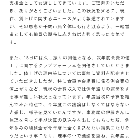
支援金としてお渡ししてきています。ご理解をいただ
き、ありがとうございました。この状況を知るに、現
在、賃上げに関するニュースがよく報道されています
が、その恩恵が千歳市民全体にも行き渡るよう、一経営
者としても職員の期待に応えねばと強く思った次第で
す。
また、18日には久し振りの開催となる、次年度会費の値
上げに関するクラブフォーラムを開催させていただきま
した。値上げの理由等については事前に資料を配布させ
ていただきましたが、特に食事や会場費に係る例会費の
値上がりなど、現状の会費収入では例年通りの運営をす
る事が難しい状況となっています。年度当初に予算を組
んでみた時点で、今年度この議論はしなくてはならない
と感じ、様子を見ていたんですが、事務局の伊藤さんに
無理を言って半期決算の見込みを出してもらった所、例
年並みの繰越金が今年度は全く見込めない結果になりそ
うだという事になり、理事の中で議論を重ね、次年度よ