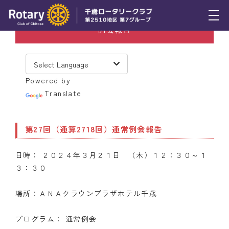
例会報告
トピックス
例会報告
Powered by
活動報告
Translate
理事会報告
第27回（通算2718回）通常例会報告
スケジュール
日時： ２０２４年３月２１日 （木）１２：３０～１
年間プログラム
３：３０
木曜会
場所：ＡＮＡクラウンプラザホテル千歳
組織図
プログラム： 通常例会
クラブのあゆみ