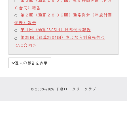
第３回（通算２８０７回）夜間移動例会（ＲＡ
Ｃ合同）報告
第２回（通算２８０６回）通常例会（年度計画
発表）報告
第１回（通算2805回）通常例会報告
第38回（通算2804回）さよなら例会報告＜
RAC合同＞
過去の報告を表示
© 2009-2026 千歳ロータリークラブ