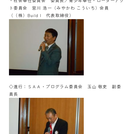
・社会奉仕委員会 委員長／青少年奉仕・ローターアク
ト委員会 宮川 浩一（みやかわ こういち）会員
（（株）Build I 代表取締役）
◇進行：ＳＡＡ・プログラム委員会 玉山 敬吏 副委
員長