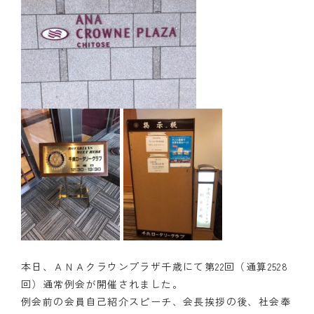
クラブの歴史
歴代会長・幹事
記念誌
案内
例会場・事務局の案内
リンク集
情報公開
入会のご案内
本日、ＡＮＡクラウンプラザ千歳にて第22回（通算2528
回）通常例会が開催されました。
例会前の会員自己紹介スピーチ、会長挨拶の後、社会奉