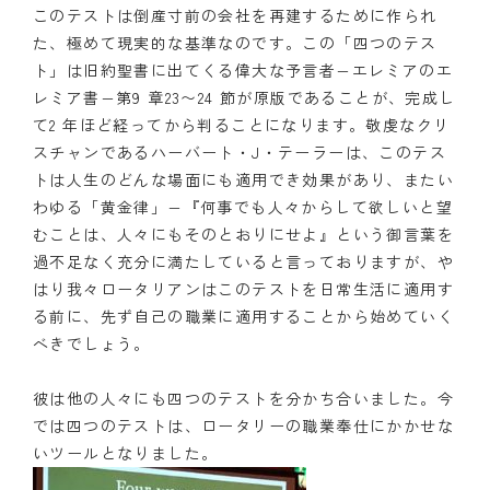
このテストは倒産寸前の会社を再建するために作られ
た、極めて現実的な基準なのです。この「四つのテス
ト」は旧約聖書に出てくる偉大な予言者−エレミアのエ
レミア書−第9 章23〜24 節が原版であることが、完成し
て2 年ほど経ってから判ることになります。敬虔なクリ
スチャンであるハーバート・J・テーラーは、このテス
トは人生のどんな場面にも適用でき効果があり、またい
わゆる「黄金律」−『何事でも人々からして欲しいと望
むことは、人々にもそのとおりにせよ』という御言葉を
過不足なく充分に満たしていると言っておりますが、や
はり我々ロータリアンはこのテストを日常生活に適用す
る前に、先ず自己の職業に適用することから始めていく
べきでしょう。
彼は他の人々にも四つのテストを分かち合いました。今
では四つのテストは、ロータリーの職業奉仕にかかせな
いツールとなりました。