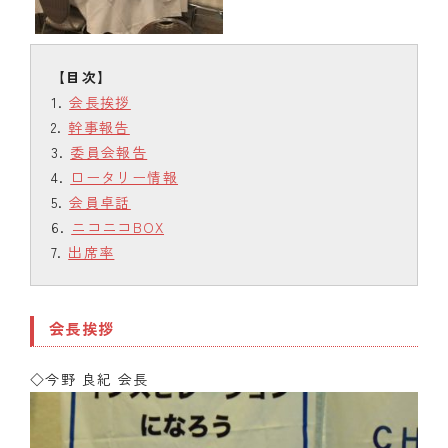
会長挨拶
幹事報告
委員会報告
ロータリー情報
会員卓話
ニコニコBOX
出席率
会長挨拶
◇今野 良紀 会長