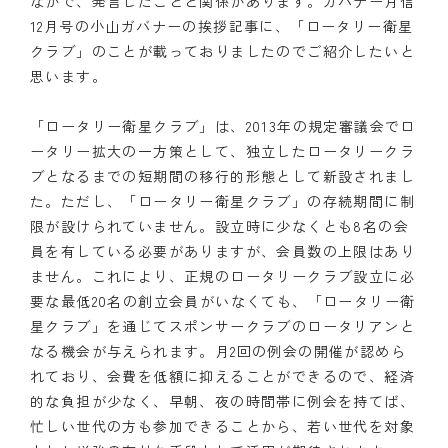
なかで、発言したことと関係があります。ガバナー月信
12月号の小山ガバナーの挨拶記事に、「ロータリー衛星
クラブ」のことが載っておりましたのでご紹介したいと
思います。
「ロータリー衛星クラブ」は、2013年の規定審議会でロ
ータリー拡大の一方策として、独立したロータリークラ
ブとなるまでの短期間の移行的形態として新設されまし
た。ただし、「ロータリー衛星クラブ」の存続期間に制
限が設けられていません。設立時に少なくとも8名の会
員を有している必要がありますが、会員数の上限はあり
ません。これにより、正規のロータリークラブ設立に必
要な最低20名の創立会員がいなくても、「ロータリー衛
星クラブ」を通じてスポンサークラブのロータリアンと
なる機会が与えられます。月2回の例会の開催が認めら
れており、会費を低額に抑えることができるので、経済
的な負担が少なく、早朝、夜の時間帯に例会を持てば、
忙しい世代の方も参加できることから、若い世代を対象