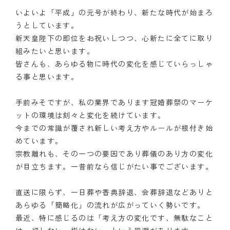
いよいよ「平成」の元号が終わり、新たな時代が始まろ
うとしています。
新天皇陛下の即位をお祝いしつつ、心新たに全てに取り
組みたいと思います。
皆さんも、あらゆる物に時代の変化を感じていらっしゃ
る事と思います。
手前みそですが、私の業界であります冠婚葬祭のマーケ
ットの環境は刻々と変化を続けています。
今までの常識が覆され新しい考え方やルールが根付き始
めています。
宗教離れも、その一つの要因であり葬儀のあり方の変化
が目立ちます。一昔前なら信じがたい事でございます。
直送に限らず、一日葬や香典辞退、会葬辞退などありと
あらゆる「簡略化」の流れが広がっていく勢いです。
最近、特に感じるのは「考え方の変化です、無駄なこと