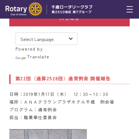
例会報告
トピックス
例会報告
Powered by
活動報告
Translate
理事会報告
第22回（通算2528回）通常例会 開催報告
スケジュール
日時：2019年1月17日（木） 12：30～13：30
年間プログラム
場所：ＡＮＡクラウンプラザホテル千歳 例会場
木曜会
プログラム：通常例会
担当：職業奉仕委員会
組織図
クラブのあゆみ