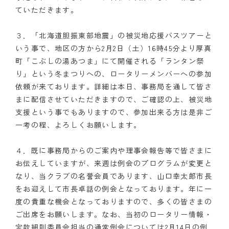
ていただきます。
３．「北海道胆振東部地震」の被災地応援バスツアーと
いう事で、地区の方から2月2日（土）16時45分より厚真
町「こぶしの湯あつま」にて開催される「ランタン祭
り」という冬まつりへの、ロータリーメンバーへの参加
依頼が来ております。詳細は本日、事務局を通して皆さ
まに配信させていただきますので、ご確認の上、被災地
支援という事でもありますので、参加出来る方は是非ご
一考の程、よろしくお願いします。
４．既に事務局からのご案内や理事会報告等で皆さまに
お伝えしていますが、来週は例会のプログラムが変更と
なり、当クラブの名誉会員であります、山口幸太郎市長
をお迎えして市長卓話の例会となっております。年に一
度の貴重な機会となっておりますので、多くの皆さまの
ご出席をお願いします。なお、当初のロータリー情報・
定款細則委員会担当の通常例会については2月14日の例