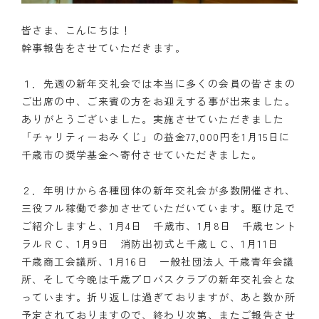
皆さま、こんにちは！
幹事報告をさせていただきます。
１．先週の新年交礼会では本当に多くの会員の皆さまの
ご出席の中、ご来賓の方をお迎えする事が出来ました。
ありがとうございました。実施させていただきました
「チャリティーおみくじ」の益金77,000円を1月15日に
千歳市の奨学基金へ寄付させていただきました。
２．年明けから各種団体の新年交礼会が多数開催され、
三役フル稼働で参加させていただいています。駆け足で
ご紹介しますと、1月4日 千歳市、1月8日 千歳セント
ラルＲＣ、1月9日 消防出初式と千歳ＬＣ、1月11日
千歳商工会議所、1月16日 一般社団法人 千歳青年会議
所、そして今晩は千歳プロバスクラブの新年交礼会とな
っています。折り返しは過ぎておりますが、あと数か所
予定されておりますので、終わり次第、またご報告させ