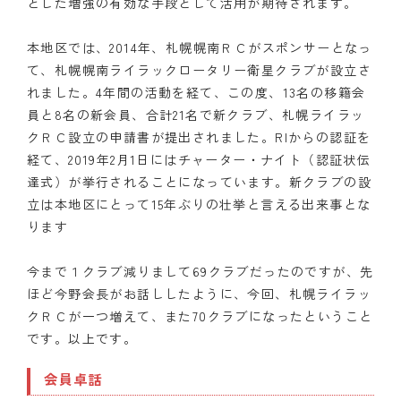
とした増強の有効な手段として活用が期待されます。
本地区では、2014年、札幌幌南ＲＣがスポンサーとなっ
て、札幌幌南ライラックロータリー衛星クラブが設立さ
れました。4年間の活動を経て、この度、13名の移籍会
員と8名の新会員、合計21名で新クラブ、札幌ライラッ
クＲＣ設立の申請書が提出されました。RIからの認証を
経て、2019年2月1日にはチャーター・ナイト（認証状伝
達式）が挙行されることになっています。新クラブの設
立は本地区にとって15年ぶりの壮挙と言える出来事とな
ります
今まで１クラブ減りまして69クラブだったのですが、先
ほど今野会長がお話ししたように、今回、札幌ライラッ
クＲＣが一つ増えて、また70クラブになったということ
です。以上です。
会員卓話