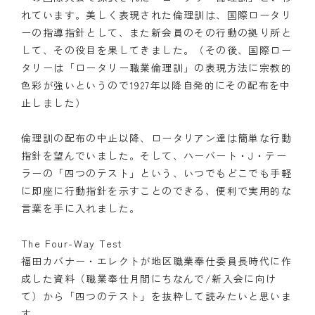
れています。美しく表現された倫理訓は、国際ロータリ
ーの指導指針として、また新会員のその行動の拠り所と
して、その役目を果してきました。（その後、国際ロー
タリーは「ロータリー職業倫理訓」の表現方法に宗教的
色彩が強いというので1927年以降自発的にその配布を中
止しました）
倫理訓の配布の中止以降、ロータリアン達は簡単な行動
指針を望んでいました。そして、ハーバート・J・テー
ラーの「四つのテスト」という、いつでもどこでも手軽
に即座に行動指針を示すことのできる、便利で実用的な
言葉を手に入れました。
The Four-Way Test
福田カバナー・エレクトが地区職業奉仕委員長時代に作
成した資料（職業奉仕月間にちなんで/新入会に向け
て）から「四つのテスト」を抜粋して読みたいと思いま
す。