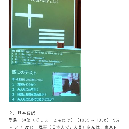
２．日本語訳
手島 知健（てしま ともたけ）（1885 ～ 1968）1952
－ 54 年度ＲＩ理事（日本人で3 人目）さんは、東京Ｒ