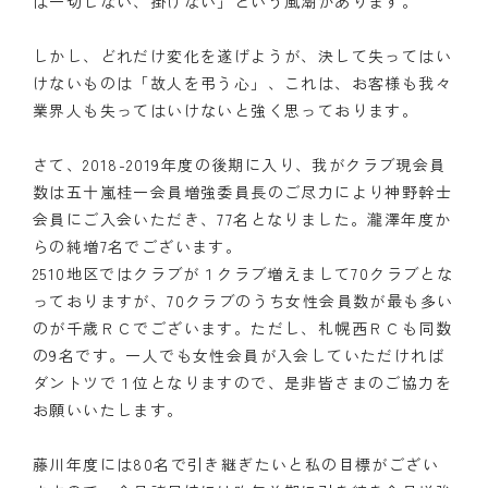
は一切しない、掛けない」という風潮があります。
しかし、どれだけ変化を遂げようが、決して失ってはい
けないものは「故人を弔う心」、これは、お客様も我々
業界人も失ってはいけないと強く思っております。
さて、2018-2019年度の後期に入り、我がクラブ現会員
数は五十嵐桂一会員増強委員長のご尽力により神野幹士
会員にご入会いただき、77名となりました。瀧澤年度か
らの純増7名でございます。
2510地区ではクラブが１クラブ増えまして70クラブとな
っておりますが、70クラブのうち女性会員数が最も多い
のが千歳ＲＣでございます。ただし、札幌西ＲＣも同数
の9名です。一人でも女性会員が入会していただければ
ダントツで１位となりますので、是非皆さまのご協力を
お願いいたします。
藤川年度には80名で引き継ぎたいと私の目標がござい