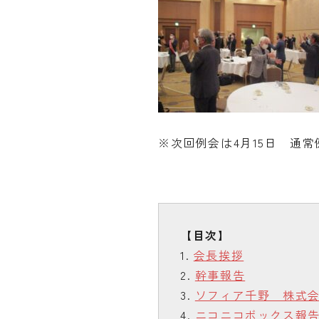
※次回例会は4月15日 通常
会長挨拶
幹事報告
ソフィア千野 株式
ニコニコボックス報