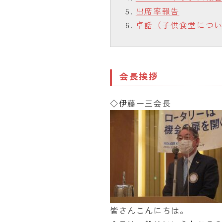
出席率報告
卓話（子供食堂につ
会長挨拶
◇伊藤一三会長
皆さんこんにちは。