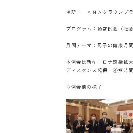
場所： ＡＮＡクラウンプ
プログラム：通常例会（社
月間テーマ：母子の健康月
本例会は新型コロナ感染拡
ディスタンス確保 ④短時
♢例会前の様子