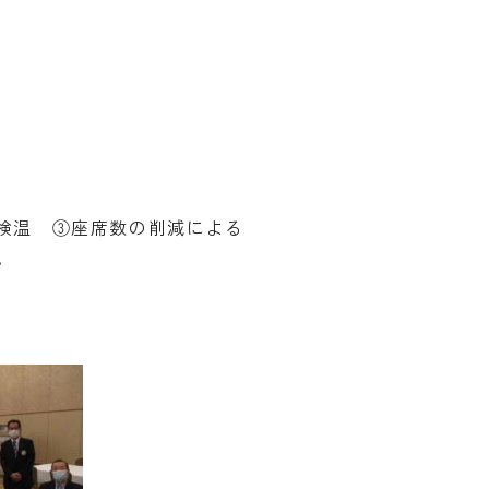
検温 ③座席数の削減による
。