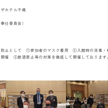
ラザホテル千歳
会奉仕委員会）
間
大防止として ①参加者のマスク着用 ②入館時の消毒・
間開催 ⑤飲酒禁止等の対策を徹底して開催しております