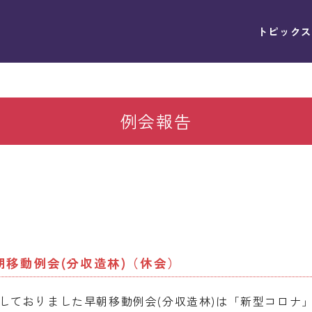
トピックス
例会報告
早朝移動例会(分収造林)（休会）
に予定しておりました早朝移動例会(分収造林)は「新型コロ