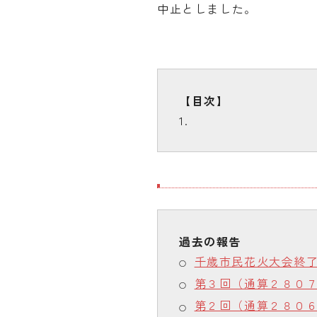
中止としました。
千歳市民花火大会終
第３回（通算２８０
第２回（通算２８０