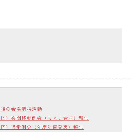
了後の会場清掃活動
７回）夜間移動例会（ＲＡＣ合同）報告
６回）通常例会（年度計画発表）報告