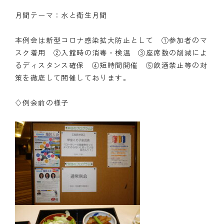
月間テーマ：水と衛生月間
クラブの歴史
本例会は新型コロナ感染拡大防止として ①参加者のマ
歴代会長・幹事
スク着用 ②入館時の消毒・検温 ③座席数の削減によ
記念誌
るディスタンス確保 ④短時間開催 ⑤飲酒禁止等の対
策を徹底して開催しております。
案内
♢例会前の様子
例会場・事務局の案内
リンク集
情報公開
入会のご案内