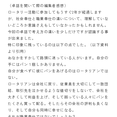
（卓話を聞いて際の編集者感想）
ロータリー活動に参加してもうすぐ2年が経過します
が、社会奉仕と職業奉仕の違いについて、理解していな
いどころか意識さえもしていなかったかもしれません。
今回の卓話で考え方の違いを少しだけですが認識する事
が出来ました。
特に印象に残っているのは以下の点でした。（以下資料
より引用）
おなかをすかして路頭に迷っている人がいます。自分の
手にはパン１個しかありません。
自分が食べずに彼にパンをあげるのはロータリアンでは
ない。
ロータリアンは会社に戻り、従業員を大切にして一致団
結、取引先を泣かせるような値切りをしないで、会社を
大きくして利益を上げ、そして困っている人々にパンを
たくさん買って配る。そしたらその会社の評判も良くな
り、そして自分も同時に幸せになる。
それが職業奉仕ではないでしょうか？