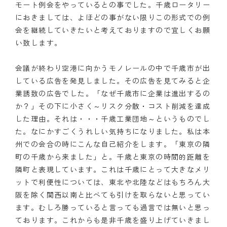
モート例会をやっているとの事でした。千歳ロータリー
におきましては、よほどの事がない限りこの形式での例
会を継続していきたいと考えておりますので宜しくお願
い致します。
会議が終わり空港に向かうモノレールの中で千歳市が出
している広告を発見しました。その広告を見てみると企
業誘致の広告でした。「なぜ千歳市に企業は進出するの
か？」その下に小さく～リスク分散・コスト削減を達成
した理由。それは・・・千歳工業団地～というものでし
た。なにかすごくうれしい気持ちになりました。私は本
州での会合の時にこんな自己紹介をします。「東京の隣
町の千歳から来ました」と。千歳と東京の時間的距離を
隣町と表現しています。これは千歳にとって大きなメリ
ットで利便性については、東北や北陸などはもちろん大
阪を除く関西以南と比べても引けを取らないと思ってい
ます。むしろ勝っていると言っても過言では無いと思っ
ております。これからも是非千歳を盛り上げていきまし