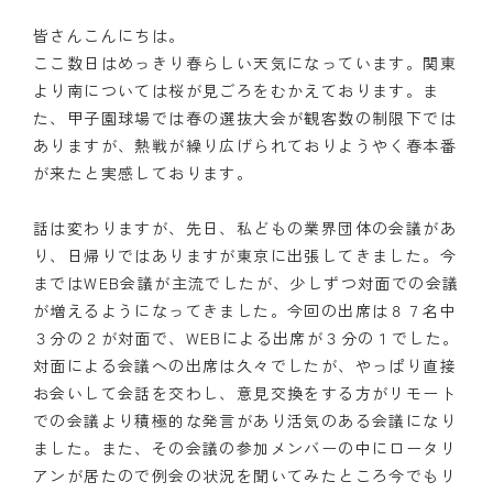
皆さんこんにちは。
ここ数日はめっきり春らしい天気になっています。関東
より南については桜が見ごろをむかえております。ま
た、甲子園球場では春の選抜大会が観客数の制限下では
ありますが、熱戦が繰り広げられておりようやく春本番
が来たと実感しております。
話は変わりますが、先日、私どもの業界団体の会議があ
り、日帰りではありますが東京に出張してきました。今
まではWEB会議が主流でしたが、少しずつ対面での会議
が増えるようになってきました。今回の出席は８７名中
３分の２が対面で、WEBによる出席が３分の１でした。
対面による会議への出席は久々でしたが、やっぱり直接
お会いして会話を交わし、意見交換をする方がリモート
での会議より積極的な発言があり活気のある会議になり
ました。また、その会議の参加メンバーの中にロータリ
アンが居たので例会の状況を聞いてみたところ今でもリ