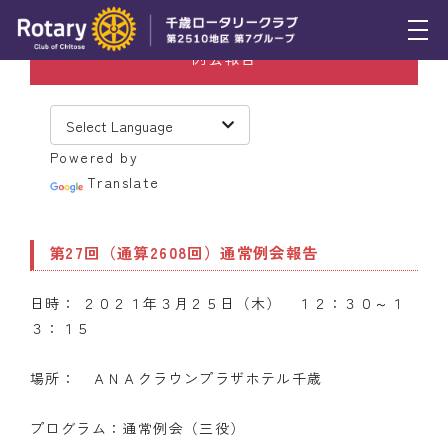
例会報告
トピックス
例会報告
Powered by
活動報告
Translate
理事会報告
第27回（通算2608回）通常例会報告
スケジュール
日時： ２０２１年３月２５日（木） １２：３０～１
年間プログラム
３：１５
木曜会
場所： ＡＮＡクラウンプラザホテル千歳
組織図
プログラム：通常例会（三役）
クラブのあゆみ