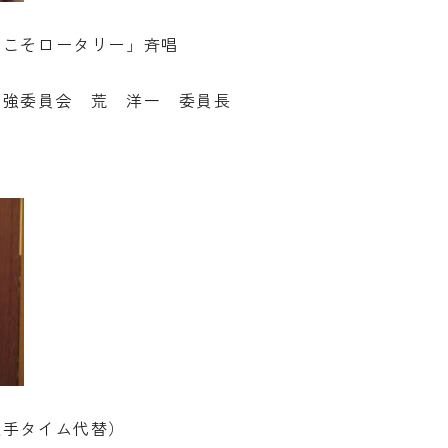
でこそロータリー」斉唱
増強委員会 荒 洋一 委員長
握手タイム代替）