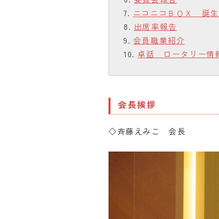
ニコニコＢＯＸ 誕生
出席率報告
会員職業紹介
卓話 ロータリー情
会長挨拶
◇斉藤えみこ 会長