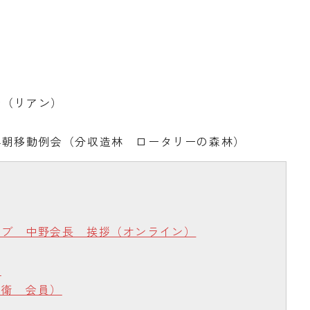
会（リアン）
早朝移動例会（分収造林 ロータリーの森林）
ラブ 中野会長 挨拶（オンライン）
事
村衛 会員）