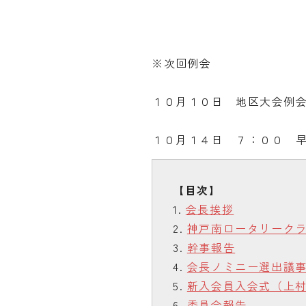
※次回例会
１０月１０日 地区大会例
１０月１４日 ７：００ 
会長挨拶
神戸南ロータリーク
幹事報告
会長ノミニー選出議
新入会員入会式（上
委員会報告