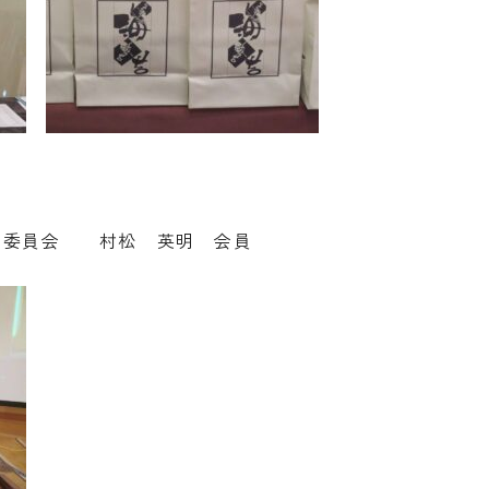
ム委員会 村松 英明 会員