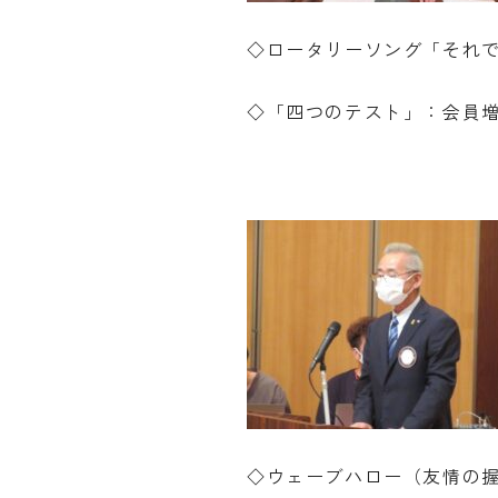
◇ロータリーソング「それ
◇「四つのテスト」：会員
◇ウェーブハロー（友情の