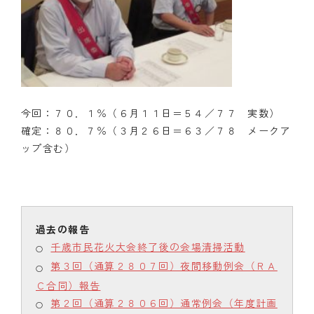
今回：７０．１％（６月１１日＝５４／７７ 実数）
確定：８０．７％（３月２６日＝６３／７８ メークア
ップ含む）
千歳市民花火大会終了後の会場清掃活動
第３回（通算２８０７回）夜間移動例会（ＲＡ
Ｃ合同）報告
第２回（通算２８０６回）通常例会（年度計画