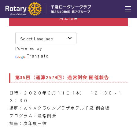
例会報告
トピックス
例会報告
Powered by
活動報告
Translate
理事会報告
第35回（通算2579回）通常例会 開催報告
スケジュール
日時：２０２０年６月１１日（木） １２：３０～１
年間プログラム
３：３０
木曜会
場所：ＡＮＡクラウンプラザホテル千歳 例会場
プログラム：通常例会
組織図
担当：次年度三役
クラブのあゆみ