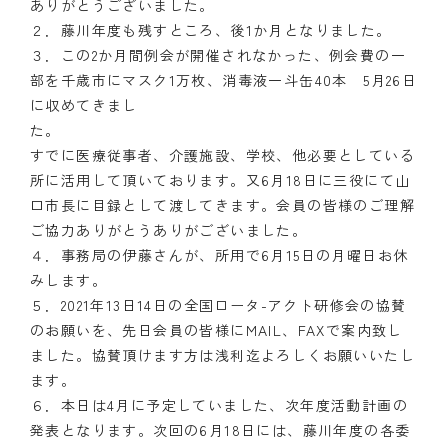
ありがとうございました。
２．藤川年度も残すところ、後1か月となりました。
３．この2か月間例会が開催されなかった、例会費の一
部を千歳市にマスク1万枚、消毒液一斗缶40本 5月26日
に収めてきまし
すでに医療従事者、介護施設、学校、他必要としている
所に活用して頂いております。又6月18日に三役にて山
口市長に目録として渡してきます。会員の皆様のご理解
ご協力ありがとうありがございました。
４．事務局の伊藤さんが、所用で6月15日の月曜日お休
みします。
５．2021年13日14日の全国ロータ-アクト研修会の協賛
のお願いを、先日会員の皆様にMAIL、FAXで案内致し
ました。協賛頂けます方は浅利迄よろしくお願いいたし
ます。
６．本日は4月に予定していました、次年度活動計画の
発表となります。次回の6月18日には、藤川年度の各委