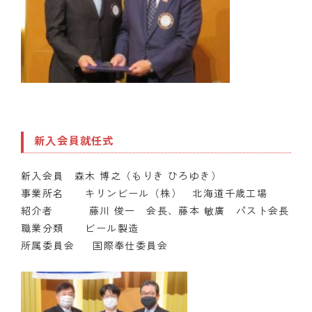
新入会員就任式
新入会員 森木 博之（もりき ひろゆき）
事業所名 キリンビール（株） 北海道千歳工場
紹介者 藤川 俊一 会長、藤本 敏廣 パスト会長
職業分類 ビール製造
所属委員会 国際奉仕委員会