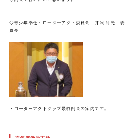
◇青少年奉仕・ローターアクト委員会 井渓 利光 委
員長
・ローターアクトクラブ最終例会の案内です。
次年度活動方針