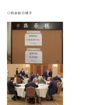
クラブの歴史
◇例会前の様子
歴代会長・幹事
記念誌
案内
例会場・事務局の案内
リンク集
情報公開
入会のご案内