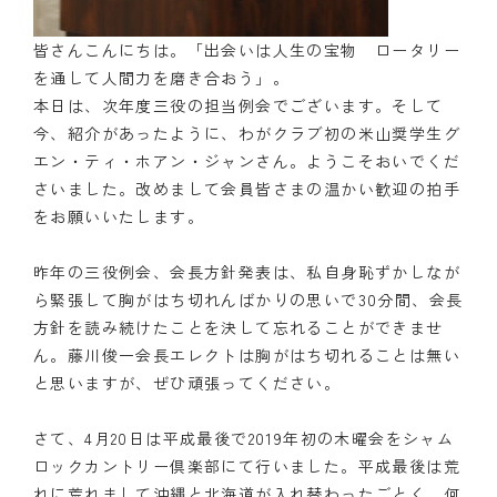
皆さんこんにちは。「出会いは人生の宝物 ロータリー
を通して人間力を磨き合おう」。
本日は、次年度三役の担当例会でございます。そして
今、紹介があったように、わがクラブ初の米山奨学生グ
エン・ティ・ホアン・ジャンさん。ようこそおいでくだ
さいました。改めまして会員皆さまの温かい歓迎の拍手
をお願いいたします。
昨年の三役例会、会長方針発表は、私自身恥ずかしなが
ら緊張して胸がはち切れんばかりの思いで30分間、会長
方針を読み続けたことを決して忘れることができませ
ん。藤川俊一会長エレクトは胸がはち切れることは無い
と思いますが、ぜひ頑張ってください。
さて、4月20日は平成最後で2019年初の木曜会をシャム
ロックカントリー倶楽部にて行いました。平成最後は荒
れに荒れまして沖縄と北海道が入れ替わったごとく、何