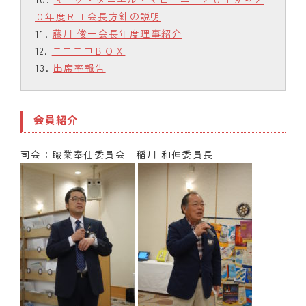
０年度ＲＩ会長方針の説明
藤川 俊一会長年度理事紹介
ニコニコＢＯＸ
出席率報告
会員紹介
司会：職業奉仕委員会 稲川 和伸委員長