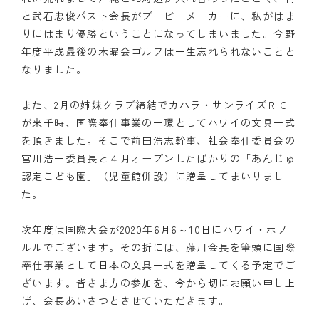
と武石忠俊パスト会長がブービーメーカーに、私がはま
りにはまり優勝ということになってしまいました。今野
年度平成最後の木曜会ゴルフは一生忘れられないことと
なりました。
また、2月の姉妹クラブ締結でカハラ・サンライズＲＣ
が来千時、国際奉仕事業の一環としてハワイの文具一式
を頂きました。そこで前田浩志幹事、社会奉仕委員会の
宮川浩一委員長と４月オープンしたばかりの「あんじゅ
認定こども園」（児童館併設）に贈呈してまいりまし
た。
次年度は国際大会が2020年6月6～10日にハワイ・ホノ
ルルでございます。その折には、藤川会長を筆頭に国際
奉仕事業として日本の文具一式を贈呈してくる予定でご
ざいます。皆さま方の参加を、今から切にお願い申し上
げ、会長あいさつとさせていただきます。