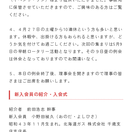
に保管させていただきますので、ご興味のある方はご覧
ください。
４、４月２７日の土曜から10連休という方も多いと思い
ます。休暇中、出掛ける方もおられると思いますが、ど
うか気を付けてお過ごしください。次回の集まりは5月9
日の早朝ロータリー活動となります。その９日昼の例会
は休会となっておりますのでお間違いなく。
５、本日の例会終了後、理事会を開きますので理事の皆
さまはご出席をお願いします。
新入会員の紹介・入会式
紹介者 前田浩志 幹事
新入会員 小野田禎久（おのだ・よしひさ）
昭和４３年１１月生まれ。北海道ガス 株式会社 千歳支
店支店長