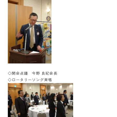
◇開会点鍾 今野 良紀会長
◇ロータリーソング斉唱