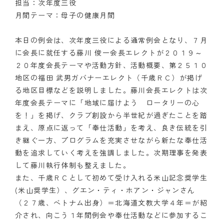
担当：次年度三役
月間テーマ：母子の健康月間
クラブの歴史
本日の例会は、次年度三役による通常例会となり、７月
歴代会長・幹事
に会長に就任する藤川 俊一会長エレクトが２０１９～
記念誌
２０年度会長テーマや活動方針、活動概要、第２５１０
地区の福田 武男ガバナーエレクト（千歳ＲＣ）が掲げ
案内
る地区目標などを説明しました。藤川会長エレクトは次
年度会長テーマに「地域に届けよう ロータリーの心
例会場・事務局の案内
を！」を掲げ、クラブ創設から半世紀が過ぎたことを踏
まえ、原点に返って「奉仕活動」を考え、良き伝統を引
リンク集
き継ぐ一方、プログラムを充実させながら新たな奉仕活
動を追求していく考えを強調しました。次期理事を発表
情報公開
して藤川執行体制も整えました。
入会のご案内
また、千歳ＲＣとして初めて受け入れる米山記念奨学生
(米山奨学生）、グエン・ティ・ホアン・ジャンさん
（２７歳、ベトナム出身）＝北海道文教大学４年＝が紹
介され、向こう１年間例会や奉仕活動などに参加するこ