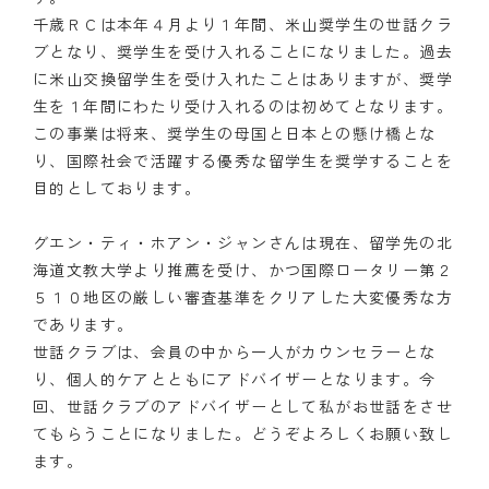
千歳ＲＣは本年４月より１年間、米山奨学生の世話クラ
ブとなり、奨学生を受け入れることになりました。過去
に米山交換留学生を受け入れたことはありますが、奨学
生を１年間にわたり受け入れるのは初めてとなります。
この事業は将来、奨学生の母国と日本との懸け橋とな
り、国際社会で活躍する優秀な留学生を奨学することを
目的としております。
グエン・ティ・ホアン・ジャンさんは現在、留学先の北
海道文教大学より推薦を受け、かつ国際ロータリー第２
５１０地区の厳しい審査基準をクリアした大変優秀な方
であります。
世話クラブは、会員の中から一人がカウンセラーとな
り、個人的ケアとともにアドバイザーとなります。今
回、世話クラブのアドバイザーとして私がお世話をさせ
てもらうことになりました。どうぞよろしくお願い致し
ます。