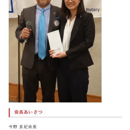
会長あいさつ
今野 良紀会長