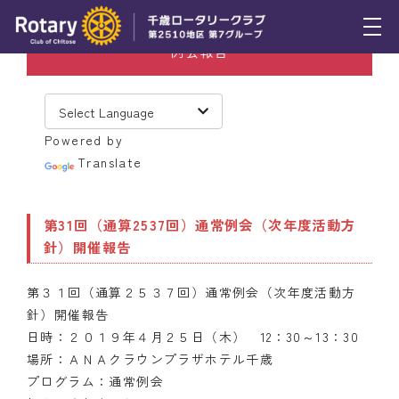
例会報告
トピックス
例会報告
Powered by
活動報告
Translate
理事会報告
第31回（通算2537回）通常例会（次年度活動方
スケジュール
針）開催報告
年間プログラム
第３１回（通算２５３７回）通常例会（次年度活動方
木曜会
針）開催報告
日時：２０１９年４月２５日（木） 12：30～13：30
組織図
場所：ＡＮＡクラウンプラザホテル千歳
プログラム：通常例会
クラブのあゆみ