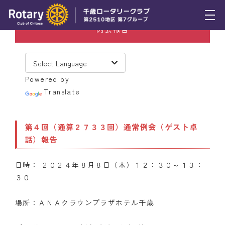
例会報告
トピックス
例会報告
Powered by
活動報告
Translate
理事会報告
第４回（通算２７３３回）通常例会（ゲスト卓
スケジュール
話）報告
年間プログラム
日時： ２０２４年８月８日（木）１２：３０～１３：
木曜会
３０
組織図
場所：ＡＮＡクラウンプラザホテル千歳
クラブのあゆみ