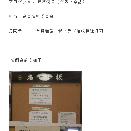
プログラム： 通常例会（ゲスト卓話）
クラブの歴史
担当：会員増強委員会
歴代会長・幹事
月間テーマ：会員増強・新クラブ結成推進月間
記念誌
案内
※例会前の様子
例会場・事務局の案内
リンク集
情報公開
入会のご案内