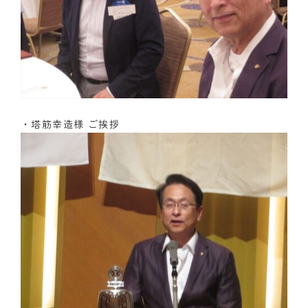
・塔筋幸造様 ご挨拶