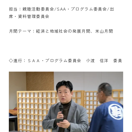
担当：親睦活動委員会/SAA・プログラム委員会/出
クラブの歴史
席・資料管理委員会
歴代会長・幹事
月間テーマ：経済と地域社会の発展月間、米山月間
記念誌
案内
◇進行：ＳＡＡ・プログラム委員会
小渡 信洋
委員
例会場・事務局の案内
リンク集
情報公開
入会のご案内