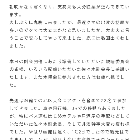
朝晩かなり寒くなり、支笏湖も大分紅葉が進んできてい
ます。
久しぶりに丸駒に来ましたが、最近クマの出没の話題が
多いのでクマは大丈夫かなと思いましたが、大丈夫と言
うことで安心してやって来ました。鹿には数回出くわし
ました。
本日の例会開催にあたり準備していただいた親睦委員会
の皆様、いろいろ配慮いただいた佐々木副会長に感謝い
たします。また木曜会に参加された方はお疲れ様でし
た。
先週は函館での地区大会にアクトを含めて2２名で参加
してきました。車や飛行機、JRでの移動もありました
が、特にバス運転はじめホテルや居酒屋の手配などして
いただいた佐々木副会長、そして井溪幹事大変お疲れ様
でした。やはり函館は遠く、1泊2日でしたので観光はで
きませんでしたが、地区大会は有意義で面白かったと思