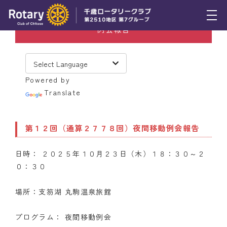
例会報告
トピックス
例会報告
Powered by
活動報告
Translate
理事会報告
第１２回（通算２７７８回）夜間移動例会報告
スケジュール
日時： ２０２５年１０月２３日（木）１８：３０～２
年間プログラム
０：３０
木曜会
場所：支笏湖 丸駒温泉旅館
組織図
プログラム： 夜間移動例会
クラブのあゆみ