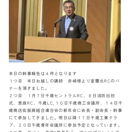
本日の幹事報告は４件となります
１つ目 本日お越しの講師 赤崎様より室蘭北RCのバ
ナーを頂きました。
２つ目 １月７日千歳セントラルRC、８日消防出初
式、恵庭RC、千歳LC,１０日千歳商工会議所、１４日千
歳商店街振興組合連合会の新年会に会長・副会長・幹事
にて参加してきました。明日以降１７日千歳工業クラ
ブ、２０日千歳青年会議所に参加予定となっています。