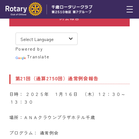
例会報告
トピックス
例会報告
Powered by
活動報告
Translate
理事会報告
第21回（通算2750回）通常例会報告
スケジュール
日時： ２０２５年 １月１６日 （木）１２：３０～
年間プログラム
１３：３０
木曜会
場所：ＡＮＡクラウンプラザホテル千歳
組織図
プログラム： 通常例会
クラブのあゆみ