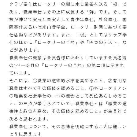
クラブ奉仕はロータリーの樹に水と栄養を送る「根」で
あり，職業奉仕はその上に成長する「幹」です。そして
枝が伸びて実った果実として青少年奉仕，社会奉仕，国
際奉仕あるいは米山奨学金，ロータリー財団に基づく奉
仕活動などがあります。また，「根」としてはクラブ奉
仕のほかに「ロータリーの目的」や「四つのテスト」な
どがあります。
職業奉仕の概念は会員皆様にお配りしています会員名簿
の1ページ目の『ロータリーの目的』の第二項に示され
ています。
そこには、①職業の道徳的水準を高めること、②有用な
職業はすべてその価値を認めること、③各ロータリアン
の職業を社会奉仕の一つの機会として品位あらしめるこ
と、の三点が挙げられていて、職業奉仕とは『職業の道
徳性と品位を高め、その価値を認めること』が主目的で
あると思われます。
職業奉仕について、その意味を明確にすることは難しい
ように思えます