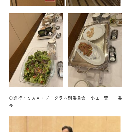
◇進行：ＳＡＡ・プログラム副委員会 小田 賢一 委
長