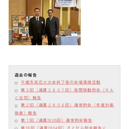
千歳市民花火大会終了後の会場清掃活動
第３回（通算２８０７回）夜間移動例会（ＲＡ
Ｃ合同）報告
第２回（通算２８０６回）通常例会（年度計画
発表）報告
第１回（通算2805回）通常例会報告
第38回（通算2804回）さよなら例会報告＜