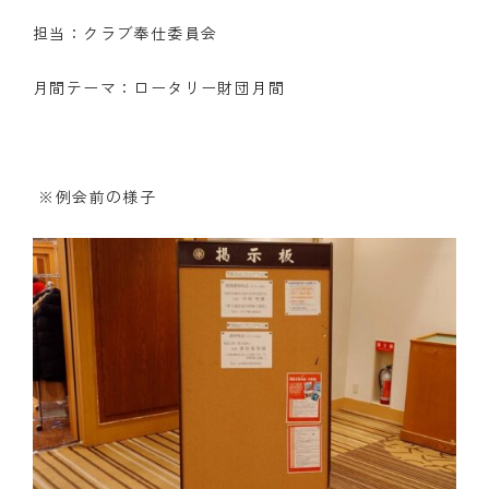
担当：クラブ奉仕委員会
クラブの歴史
月間テーマ：ロータリー財団月間
歴代会長・幹事
記念誌
案内
※例会前の様子
例会場・事務局の案内
リンク集
情報公開
入会のご案内