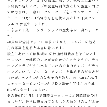
り、新しいクラブを作る機運が高まり、故村上正治パス
ト会長が新しいクラブの設立特別代表として設立に向け
て尽力され、千歳ロータリークラブをスポンサークラブ
として、11月19日高塚さんを初代会長として千歳セント
ラルRCが誕生しました。
記念誌で千歳ロータリークラブの歴史も少し調べました
が、
40周年記念誌ですと18年前ですから、メンバーの皆さ
んの写真を見ると本当に若いです。
設立にあたっては札幌RCの秋山特別代表をはじめとし
たメンバーや地区の方々が大変苦労されたようで、ライ
オンズクラブが先に出来ていたので有力メンバーがライ
オンズにいて、チャーターメンバーを集めるのが大変だ
ったが、何とか22名の入会確約を取り、1968年4月26日
にチャーターメンバー22名で設立総会が開催され千歳
RCがスタートしました。
その後6月20日付けで国際ロータリーに加盟認証を受け
ましたが、最初は頼まれて入会した名前だけの人が多か