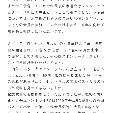
また今日予定していた今年最後の木曜会はシャムロック
がクローズのため中止ということで残念でした。木曜会
についてはゴルフをされる方のご意見も伺いながら、た
くさんの会員が参加していただけるように来年に向けて
曙会長と相談したいと思います。
さて11月15日にセントラルRCの35周年記念式典、祝賀
会が開催され、千歳RCからは ２７名の会員が出席し
てお祝いしてきました。その際スポンサークラブという
ことで感謝状をいただいてます。
35周年ということでセントラルさん設立時のことを調べ
ようと思い40周年、50周年記念誌を見ましたが、当時
の記載があまりなく、セントラルの高木パスト会長の作
った資料を見せてもらいました。
記念式典でも挨拶させていただきましたが、概略を言い
ますと千歳セントラルRCは1990年千歳RCが故佐藤秀雄
パストガバナーが第２３代会長の時に会員110名とな