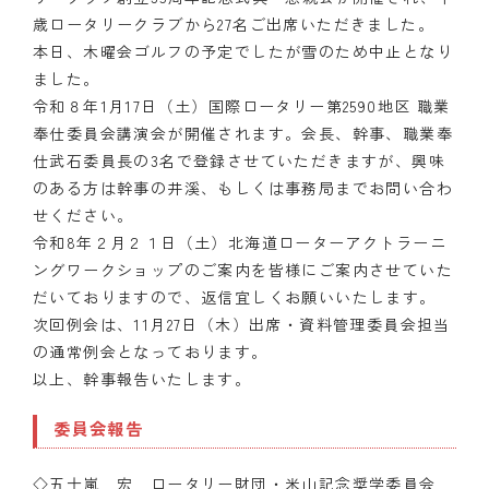
歳ロータリークラブから27名ご出席いただきました。
本日、木曜会ゴルフの予定でしたが雪のため中止となり
ました。
令和８年1月17日（土）国際ロータリー第2590地区 職業
奉仕委員会講演会が開催されます。会長、幹事、職業奉
仕武石委員長の3名で登録させていただきますが、興味
のある方は幹事の井溪、もしくは事務局までお問い合わ
せください。
令和8年２月２１日（土）北海道ローターアクトラーニ
ングワークショップのご案内を皆様にご案内させていた
だいておりますので、返信宜しくお願いいたします。
次回例会は、11月27日（木）出席・資料管理委員会担当
の通常例会となっております。
以上、幹事報告いたします。
委員会報告
◇五十嵐 宏 ロータリー財団・米山記念奨学委員会