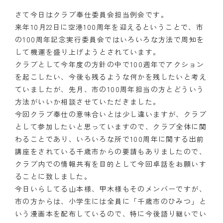
さて今日はクラブ奉仕委員会担当例会です。
来年10月22日に空港100周年を迎えるということで、市
の100周年記念実行委員会ではいろいろな方法で周知を
して機運を盛り上げようとされています。
クラブとして今年度の方針の中で100週年でアクション
を起こしたい、今後も残るような何かを残したいと考え
ていましたが、先月、市の100周年担当の方とどういう
方法がいいか相談させていただきました。
今回クラブ奉仕の意味合いとは少し違いますが、クラブ
として参加したいと思っていますので、クラブ全体に関
わることであり、いろいろな所で100周年に関する出前
講座をされている千歳市からの要請もありましたので、
クラブ内での情報共有を目的として今回卓話をお願いす
ることに致しました。
今日いらしてる山本様、甲木様もそのメンバーですが、
市の方からは、小学生には全員に「千歳市のひみつ」と
いう漫画本を配布しているので、特に今後語り継いでい