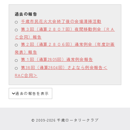
千歳市民花火大会終了後の会場清掃活動
第３回（通算２８０７回）夜間移動例会（ＲＡ
Ｃ合同）報告
第２回（通算２８０６回）通常例会（年度計画
発表）報告
第１回（通算2805回）通常例会報告
第38回（通算2804回）さよなら例会報告＜
RAC合同＞
過去の報告を表示
© 2009-2026 千歳ロータリークラブ