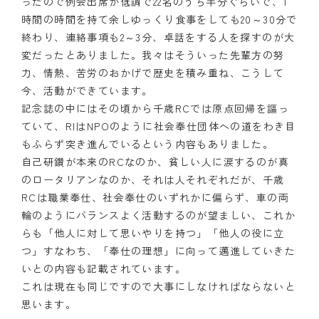
ったので例会出席が低調で22名のうち半分ぐらいで、1
時間の時間を持て余しゆっくり食事をしても20～30分で
終わり、連絡事項も2～3分、卓話をする人を探すのが大
変だったとありました。我々はそういった先輩方の努
力、情熱、苦労のおかげで歴史を積み重ね、こうして
今、活動ができています。
記念誌の中にはその頃から千歳RCでは原点回帰を謳っ
ていて、RIはNPOのように社会奉仕団体への道をわき目
もふらず突き進んでいるという内容もありました。
自己研鑽が本来のRCなのか、貧しい人に涙するのが真
のロータリアンなのか、それは人それぞれだが、千歳
RCは職業奉仕、社会奉仕のいずれかに偏らず、車の両
輪のようにバランスよく活動するのが望ましい、これか
らも「他人に対して思いやりを持つ」「他人の役に立
つ」すなわち、「奉仕の理想」に向って邁進していきた
いとの内容も記載されています。
これは現在も同じですので大事にしなければならないと
思います。