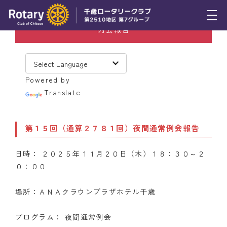
例会報告
トピックス
例会報告
Powered by
活動報告
Translate
理事会報告
第１５回（通算２７８１回）夜間通常例会報告
スケジュール
日時： ２０２５年１１月２０日（木）１８：３０～２
年間プログラム
０：００
木曜会
場所：ＡＮＡクラウンプラザホテル千歳
組織図
プログラム： 夜間通常例会
クラブのあゆみ