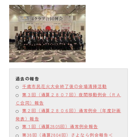
千歳市民花火大会終了後の会場清掃活動
第３回（通算２８０７回）夜間移動例会（ＲＡ
Ｃ合同）報告
第２回（通算２８０６回）通常例会（年度計画
発表）報告
第１回（通算2805回）通常例会報告
第38回（通算2804回）さよなら例会報告＜