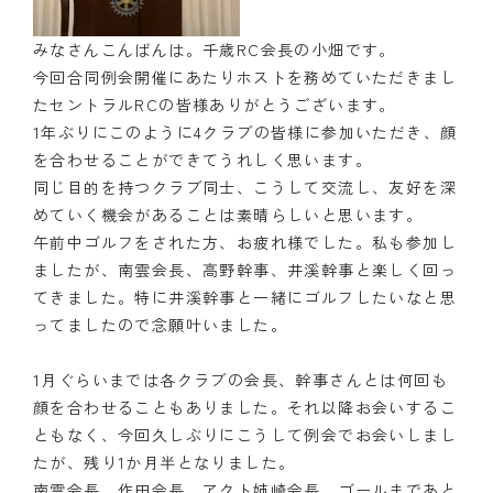
みなさんこんばんは。千歳RC会長の小畑です。
今回合同例会開催にあたりホストを務めていただきまし
たセントラルRCの皆様ありがとうございます。
1年ぶりにこのように4クラブの皆様に参加いただき、顔
を合わせることができてうれしく思います。
同じ目的を持つクラブ同士、こうして交流し、友好を深
めていく機会があることは素晴らしいと思います。
午前中ゴルフをされた方、お疲れ様でした。私も参加し
ましたが、南雲会長、高野幹事、井溪幹事と楽しく回っ
てきました。特に井溪幹事と一緒にゴルフしたいなと思
ってましたので念願叶いました。
1月ぐらいまでは各クラブの会長、幹事さんとは何回も
顔を合わせることもありました。それ以降お会いするこ
ともなく、今回久しぶりにこうして例会でお会いしまし
たが、残り1か月半となりました。
南雲会長、作田会長、アクト姉崎会長、ゴールまであと