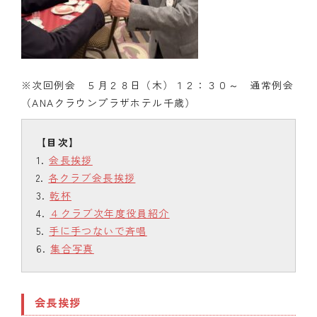
※次回例会 ５月２８日（木）１２：３０～ 通常例会
（ANAクラウンプラザホテル千歳）
会長挨拶
各クラブ会長挨拶
乾杯
４クラブ次年度役員紹介
手に手つないで斉唱
集合写真
会長挨拶