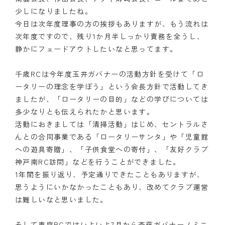
少しになりましたね。
今日は次年度理事の方の挨拶もありますが、もう流れは
次年度ですので、残り1か月半しっかり責務を全うし、
静かにフェードアウトしたいなと思ってます。
千歳RCは今年度玉井ガバナーの活動方針を受けて「ロ
ータリーの理念を学ぼう」という会長方針で活動してき
ましたが、「ロータリーの目的」などの学びについては
多少なりとも伝えられたかと思います。
活動におきましては「清掃活動」はじめ、セントラルさ
んとの合同事業である「ロータリーサンタ」や「児童館
への遊具寄贈」、「子供食堂への寄付」、「友好クラブ
神戸南RC訪問」などを行うことができました。
1年間を振り返り、予定通りできたこともありますが、
思うようにいかなかったこともあり、改めてクラブ運営
は難しいなと思いました。
そして恵庭RCではいよいよ7月から斉藤ガバナーノミニ