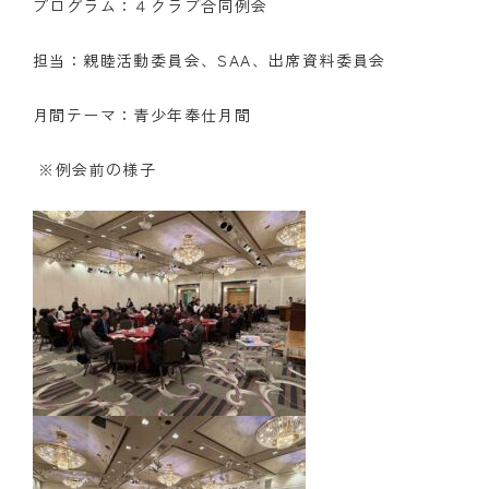
プログラム：４クラブ合同例会
クラブの歴史
担当：親睦活動委員会、SAA、出席資料委員会
歴代会長・幹事
月間テーマ：青少年奉仕月間
記念誌
※例会前の様子
案内
例会場・事務局の案内
リンク集
情報公開
入会のご案内