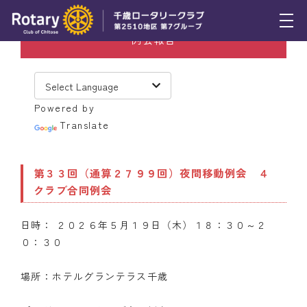
例会報告
トピックス
例会報告
Powered by
活動報告
Translate
理事会報告
第３３回（通算２７９９回）夜間移動例会 ４
スケジュール
クラブ合同例会
年間プログラム
日時： ２０２６年５月１９日（木）１８：３０～２
木曜会
０：３０
組織図
場所：ホテルグランテラス千歳
クラブのあゆみ