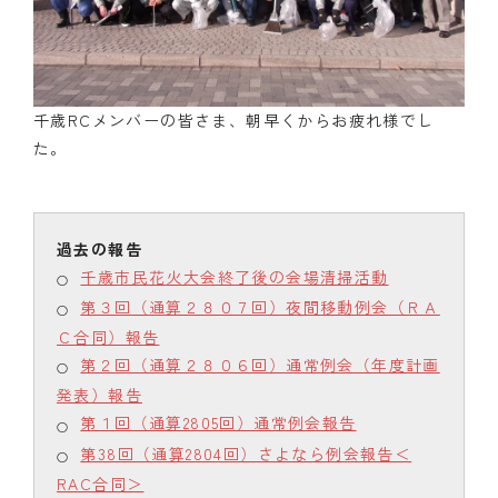
千歳RCメンバーの皆さま、朝早くからお疲れ様でし
た。
千歳市民花火大会終了後の会場清掃活動
第３回（通算２８０７回）夜間移動例会（ＲＡ
Ｃ合同）報告
第２回（通算２８０６回）通常例会（年度計画
発表）報告
第１回（通算2805回）通常例会報告
第38回（通算2804回）さよなら例会報告＜
RAC合同＞