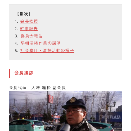
会長挨拶
幹事報告
委員会報告
早朝清掃作業の説明
社会奉仕・清掃活動の様子
会長挨拶
会長代理 大澤 雅松 副会長