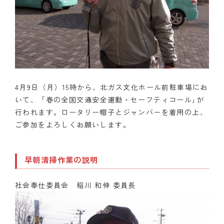
4月9日（月）15
時から、北ガス文化ホール前駐車場にお
いて、「
春の全国交通安全運動・セーフティコール｣が
行われます。
ロータリー帽子と
ジャンバー
を着用の上、
ご
参加をよろしくお願い
します。
早朝清掃作業の説明
社会奉仕委員会 稲川 和伸 委員長