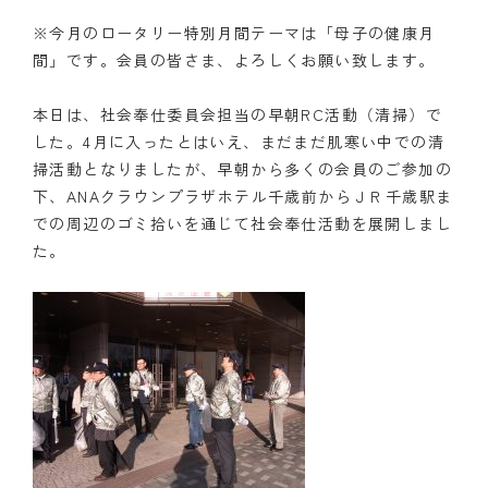
※今月のロータリー特別月間テーマは「母子の健康月
クラブの歴史
間」です。会員の皆さま、よろしくお願い致します。
歴代会長・幹事
本日は、社会奉仕委員会担当の早朝RC活動（清掃）で
記念誌
した。4月に入ったとはいえ、まだまだ肌寒い中での清
掃活動となりましたが、早朝から多くの会員のご参加の
案内
下、ANAクラウンプラザホテル千歳前からＪＲ千歳駅ま
での周辺のゴミ拾いを通じて社会奉仕活動を展開しまし
例会場・事務局の案内
た。
リンク集
情報公開
入会のご案内