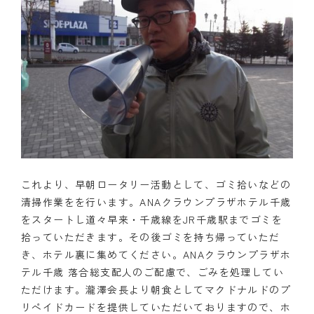
こ
れ
より、
早朝ロータリー活動として、
ゴミ拾いなどの
清掃作業をを行います。ANAクラ
ウンプラザホテル千歳
をスタートし道々早来・千歳線をJR千歳駅
までゴミを
拾っていただきます。
その後ゴミを持ち帰っていただ
き、ホテル裏に集めてください。ANAクラ
ウンプラザホ
テル千歳
落合総支配人のご配慮で、
ごみを
処理してい
ただけます
。
瀧澤会
長より朝食としてマクドナルドのプ
リペイドカードを提供していただ
いておりますので、ホ