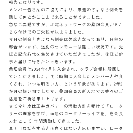
報告となります。
メンバー皆さんのご協力により、来週のさよなら例会を
残して何とかここまで来ることができました。
急なご異動ですが、北電ネットワークの桑畑会員が６/
２６付けでのご栄転が決まりました。
今日の例会とさよなら例会は欠席となっており、日程の
都合がつかず、送別のセレモニーは難しい状況です。先
ほど記念品代を集めさせていただきましたが、後ほど幹
事と届けに行きたいと思います。
桑畑会員は2024年4月に入会され、クラブ会報に所属し
ていただきました。同じ時期に入会したメンバーと仲良
くされ、いつも明るい方、という印象があります。2年2
か月の短い間でしたが、桑畑会員の新天地での益々のご
活躍をご祈念申し上げます。
さて今年度は玉井ガバナーの活動方針を受けて「ロータ
リーの理念を学び、理想のロータリーライフを」を会長
方針として1年間活動してきました。
真面目な話をすると面白くはないと思いますが、ロータ