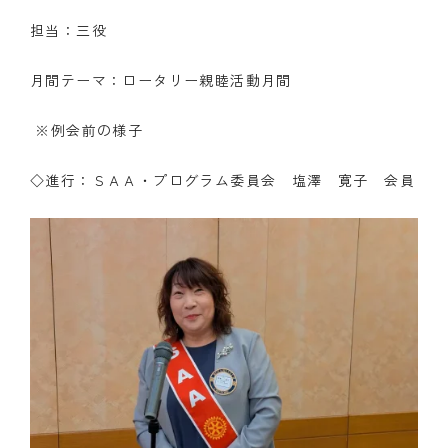
担当：三役
クラブの歴史
月間テーマ：ロータリー親睦活動月間
歴代会長・幹事
記念誌
※例会前の様子
案内
◇進行：ＳＡＡ・プログラム委員会 塩澤 寛子 会員
例会場・事務局の案内
リンク集
情報公開
入会のご案内