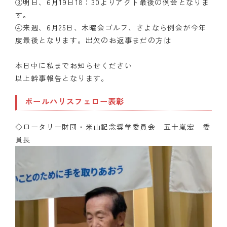
③明日、6月19日18：30よりアクト最後の例会となりま
す。
④来週、6月25日、木曜会ゴルフ、さよなら例会が今年
度最後となります。出欠のお返事まだの方は
本日中に私までお知らせください
以上幹事報告となります。
ポールハリスフェロー表彰
◇ロータリー財団・米山記念奨学委員会
五十嵐宏 委
員長