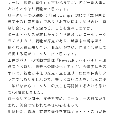
リーは「親睦と奉仕」と言われますが、何が一番大事か
というとやはり親睦かと思います。
ロータリーでの親睦は「fellowship」の訳で「志が同じ
者同士の仲間意識」であり「お互いによく知り合い、尊
敬し合い、友情を深める」ことを意味しますが、
ポール・ハリスが寂しかったから創設したロータリーク
ラブですので、親睦が原点であり、職業も年齢も違う
様々な人達と知り合い、お互いが学び、仲良く活動して
成長する場がロータリーだと思います。
玉井ガバナーの活動方針は「Revival(リバイバル）～原
点に立ち返り、未来への繁栄へ」ですが、今年度はその
思いで、親睦と奉仕の原点に立ち返り、ただの仲良しク
ラブではありませんので、難しくないことを、ほんの少
し学びながらロータリーの良さを再認識するという思い
で7月始動しました。
ロータリアン同士、友情を深め、ロータリーの親睦が生
まれ、例会で培われた奉仕の心をもって
地域社会、職場、家庭で奉仕を実践する・・・これが理