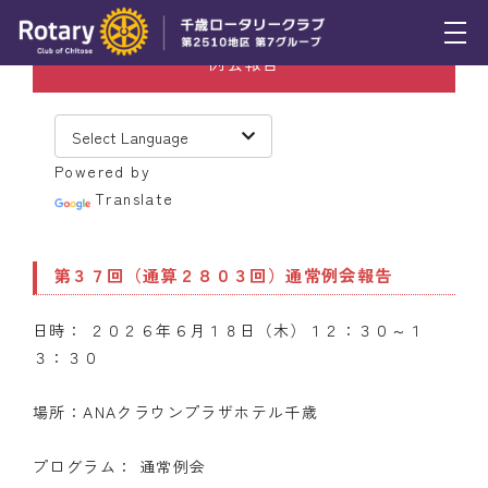
例会報告
トピックス
例会報告
Powered by
活動報告
Translate
理事会報告
第３７回（通算２８０３回）通常例会報告
スケジュール
日時： ２０２６年６月１８日（木）１２：３０～１
年間プログラム
３：３０
木曜会
場所：ANAクラウンプラザホテル千歳
組織図
プログラム： 通常例会
クラブのあゆみ