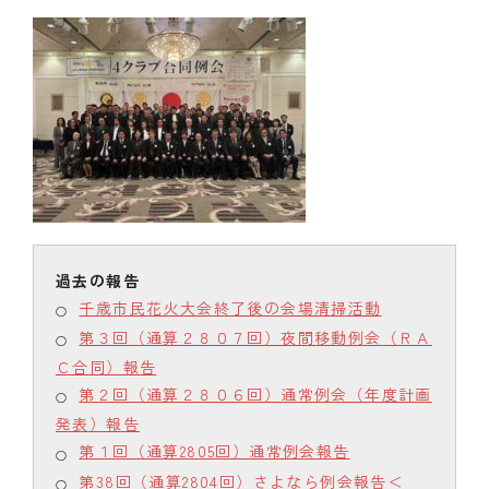
千歳市民花火大会終了後の会場清掃活動
第３回（通算２８０７回）夜間移動例会（ＲＡ
Ｃ合同）報告
第２回（通算２８０６回）通常例会（年度計画
発表）報告
第１回（通算2805回）通常例会報告
第38回（通算2804回）さよなら例会報告＜