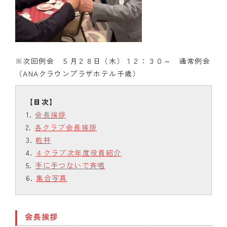
※次回例会 ５月２８日（木）１２：３０～ 通常例会
（ANAクラウンプラザホテル千歳）
会長挨拶
各クラブ会長挨拶
乾杯
４クラブ次年度役員紹介
手に手つないで斉唱
集合写真
会長挨拶