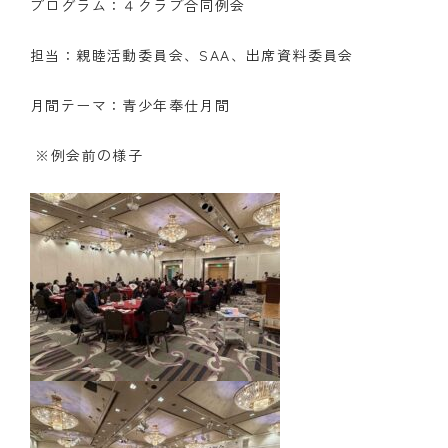
プログラム：４クラブ合同例会
クラブの歴史
担当：親睦活動委員会、SAA、出席資料委員会
歴代会長・幹事
月間テーマ：青少年奉仕月間
記念誌
※例会前の様子
案内
例会場・事務局の案内
リンク集
情報公開
入会のご案内