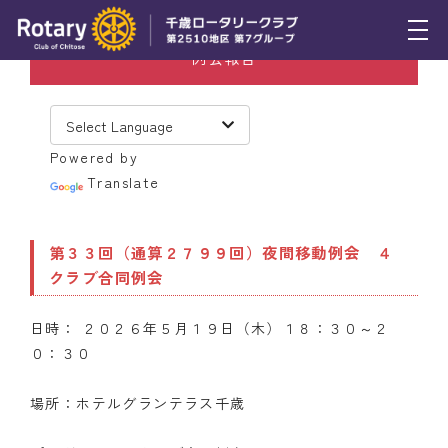
例会報告
トピックス
例会報告
Powered by
活動報告
Translate
理事会報告
第３３回（通算２７９９回）夜間移動例会 ４
スケジュール
クラブ合同例会
年間プログラム
日時： ２０２６年５月１９日（木）１８：３０～２
木曜会
０：３０
組織図
場所：ホテルグランテラス千歳
クラブのあゆみ