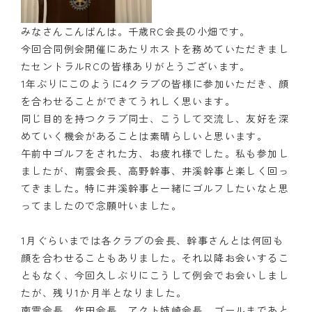
みなさんこんばんは。千歳RC会長の小畑です。
今回合同例会開催にあたりホストを務めていただきまし
たセントラルRCの皆様ありがとうございます。
1年ぶりにこのように4クラブの皆様に参加いただき、顔
を合わせることができてうれしく思います。
同じ目的を持つクラブ同士、こうして交流し、友好を深
めていく機会があることは素晴らしいと思います。
午前中ゴルフをされた方、お疲れ様でした。私も参加し
ましたが、南雲会長、高野幹事、井溪幹事と楽しく回っ
てきました。特に井溪幹事と一緒にゴルフしたいなと思
ってましたので念願叶いました。
1月ぐらいまでは各クラブの会長、幹事さんとは何回も
顔を合わせることもありました。それ以降お会いするこ
ともなく、今回久しぶりにこうして例会でお会いしまし
たが、残り1か月半となりました。
南雲会長、作田会長、アクト姉崎会長、ゴールまであと