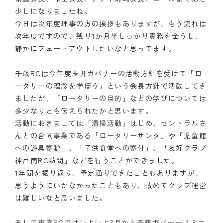
少しになりましたね。
今日は次年度理事の方の挨拶もありますが、もう流れは
次年度ですので、残り1か月半しっかり責務を全うし、
静かにフェードアウトしたいなと思ってます。
千歳RCは今年度玉井ガバナーの活動方針を受けて「ロ
ータリーの理念を学ぼう」という会長方針で活動してき
ましたが、「ロータリーの目的」などの学びについては
多少なりとも伝えられたかと思います。
活動におきましては「清掃活動」はじめ、セントラルさ
んとの合同事業である「ロータリーサンタ」や「児童館
への遊具寄贈」、「子供食堂への寄付」、「友好クラブ
神戸南RC訪問」などを行うことができました。
1年間を振り返り、予定通りできたこともありますが、
思うようにいかなかったこともあり、改めてクラブ運営
は難しいなと思いました。
そして恵庭RCではいよいよ7月から斉藤ガバナーノミニ